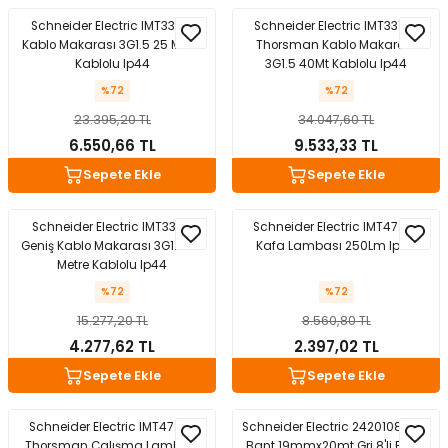
Schneider Electric IMT33147
Schneider Electric IMT33158
Kablo Makarası 3G1.5 25 Metre
Thorsman Kablo Makarası
Kablolu Ip44
3G1.5 40Mt Kablolu Ip44
%72
%72
23.395,20 TL
34.047,60 TL
6.550,66 TL
9.533,33 TL
Sepete Ekle
Sepete Ekle
Schneider Electric IMT33151
Schneider Electric IMT47239
Geniş Kablo Makarası 3G1.5 25
Kafa Lambası 250Lm Ip54
Metre Kablolu Ip44
%72
%72
15.277,20 TL
8.560,80 TL
4.277,62 TL
2.397,02 TL
Sepete Ekle
Sepete Ekle
Schneider Electric IMT47225
Schneider Electric 2420108 İzole
Thorsman Çalışma Lambası
Bant 19mmx20mt Gri 8'li Paket