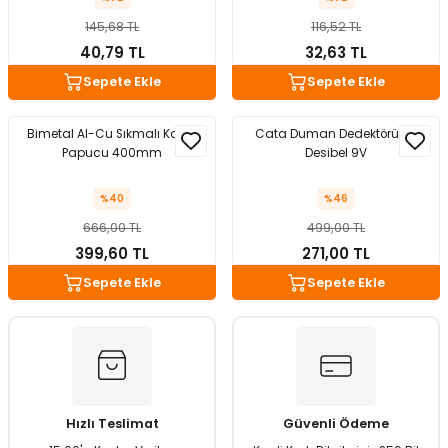
145,68 TL
116,52 TL
40,79 TL
32,63 TL
Sepete Ekle
Sepete Ekle
Bimetal Al-Cu Sıkmalı Kablo
Cata Duman Dedektörü 85
Papucu 400mm
Desibel 9V
%40
%46
666,00 TL
499,00 TL
399,60 TL
271,00 TL
Sepete Ekle
Sepete Ekle
Hızlı Teslimat
Güvenli Ödeme