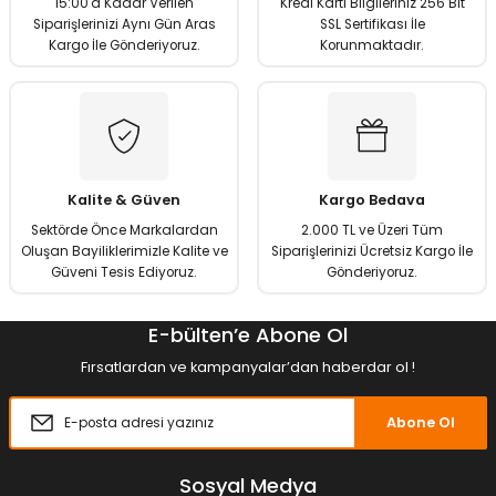
15:00'a Kadar Verilen
Kredi Kartı Bilgileriniz 256 Bit
Siparişlerinizi Aynı Gün Aras
SSL Sertifikası İle
Kargo İle Gönderiyoruz.
Korunmaktadır.
Kalite & Güven
Kargo Bedava
Sektörde Önce Markalardan
2.000 TL ve Üzeri Tüm
Oluşan Bayiliklerimizle Kalite ve
Siparişlerinizi Ücretsiz Kargo İle
Güveni Tesis Ediyoruz.
Gönderiyoruz.
E-bülten’e Abone Ol
Fırsatlardan ve kampanyalar’dan haberdar ol !
Abone Ol
Sosyal Medya