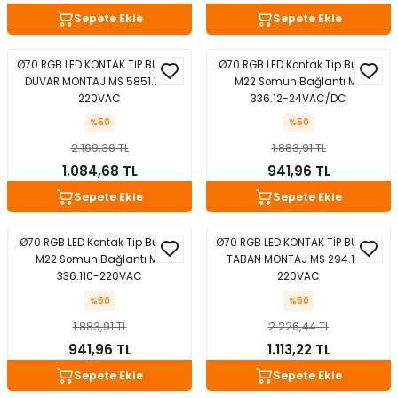
Sepete Ekle
Sepete Ekle
matürler
Kolonlar
Papuçları
Mat Siyah
 İşitsel İkaz Lambalar
lzemeleri
Onyx
Ø70 RGB LED KONTAK TİP BUZZER
Ø70 RGB LED Kontak Tip Buzzer
DUVAR MONTAJ MS 5851.110-
M22 Somun Bağlantı MS
220VAC
336.12-24VAC/DC
Parlak Beyaz
%50
%50
2.169,36 TL
1.883,91 TL
rjili İkaz Lambaları
Parlak Gümüş
1.084,68 TL
941,96 TL
rı
Parlak Siyah
Sepete Ekle
Sepete Ekle
baları
Şampanya
Ø70 RGB LED Kontak Tip Buzzer
Ø70 RGB LED KONTAK TİP BUZZER
M22 Somun Bağlantı MS
TABAN MONTAJ MS 294.110-
336.110-220VAC
220VAC
%50
%50
1.883,91 TL
2.226,44 TL
941,96 TL
1.113,22 TL
Sepete Ekle
Sepete Ekle