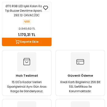
Ø70 RGB LED Işıklı Kolon Kontak
Tip Buzzer Devrilme Aparatı MS
293.12-24VAC/DC
%50
2.340,62 TL
1.170,31 TL
Sepete Ekle
Hızlı Teslimat
Güvenli Ödeme
15:00'a Kadar Verilen
Kredi Kartı Bilgileriniz 256 Bit
Siparişlerinizi Aynı Gün Aras
SSL Sertifikası İle
Kargo İle Gönderiyoruz.
Korunmaktadır.