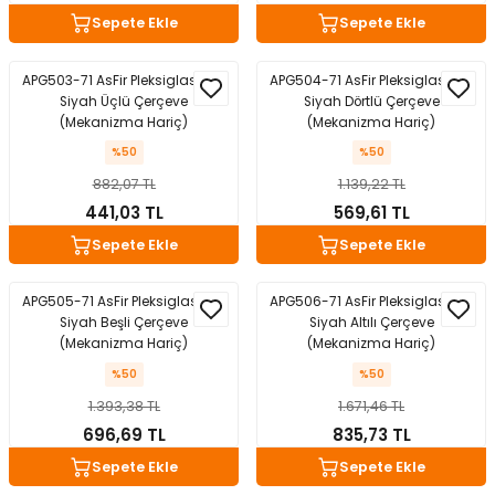
Sepete Ekle
Sepete Ekle
matürler
Kolonlar
Papuçları
Mat Siyah
 İşitsel İkaz Lambalar
lzemeleri
Onyx
APG503-71 AsFir Pleksiglas Mat
APG504-71 AsFir Pleksiglas Mat
Siyah Üçlü Çerçeve
Siyah Dörtlü Çerçeve
(Mekanizma Hariç)
(Mekanizma Hariç)
Parlak Beyaz
%50
%50
882,07 TL
1.139,22 TL
rjili İkaz Lambaları
Parlak Gümüş
441,03 TL
569,61 TL
rı
Parlak Siyah
Sepete Ekle
Sepete Ekle
baları
Şampanya
APG505-71 AsFir Pleksiglas Mat
APG506-71 AsFir Pleksiglas Mat
Siyah Beşli Çerçeve
Siyah Altılı Çerçeve
(Mekanizma Hariç)
(Mekanizma Hariç)
%50
%50
1.393,38 TL
1.671,46 TL
696,69 TL
835,73 TL
Sepete Ekle
Sepete Ekle