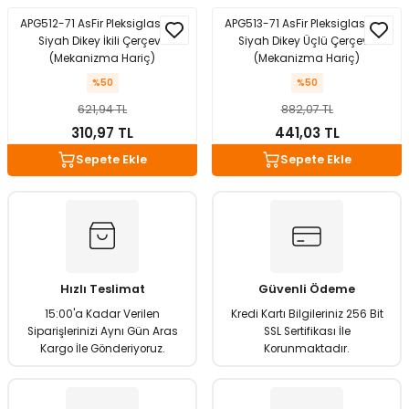
APG512-71 AsFir Pleksiglas Mat
APG513-71 AsFir Pleksiglas Mat
Siyah Dikey İkili Çerçeve
Siyah Dikey Üçlü Çerçeve
(Mekanizma Hariç)
(Mekanizma Hariç)
%50
%50
621,94 TL
882,07 TL
310,97 TL
441,03 TL
Sepete Ekle
Sepete Ekle
Hızlı Teslimat
Güvenli Ödeme
15:00'a Kadar Verilen
Kredi Kartı Bilgileriniz 256 Bit
Siparişlerinizi Aynı Gün Aras
SSL Sertifikası İle
Kargo İle Gönderiyoruz.
Korunmaktadır.