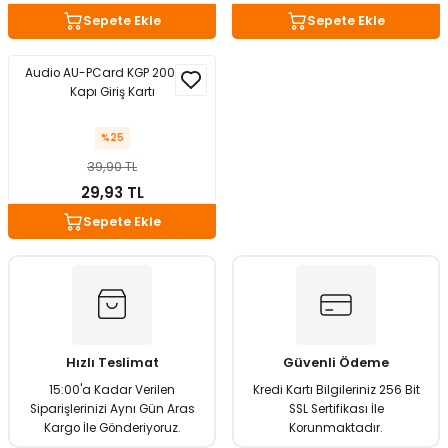
Sepete Ekle
Sepete Ekle
matürler
Kolonlar
Papuçları
Mat Siyah
 İşitsel İkaz Lambalar
lzemeleri
Onyx
Audio AU-PCard KGP 200 için
Kapı Giriş Kartı
Parlak Beyaz
%25
39,90 TL
rjili İkaz Lambaları
Parlak Gümüş
29,93 TL
rı
Parlak Siyah
Sepete Ekle
baları
Şampanya
Hızlı Teslimat
Güvenli Ödeme
15:00'a Kadar Verilen
Kredi Kartı Bilgileriniz 256 Bit
Siparişlerinizi Aynı Gün Aras
SSL Sertifikası İle
Kargo İle Gönderiyoruz.
Korunmaktadır.