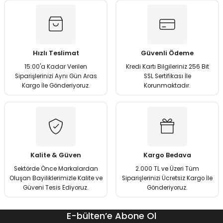
matürler
Kolonlar
Papuçları
Mat Siyah
 İşitsel İkaz Lambalar
lzemeleri
Onyx
Hızlı Teslimat
Güvenli Ödeme
Parlak Beyaz
15:00'a Kadar Verilen
Kredi Kartı Bilgileriniz 256 Bit
Siparişlerinizi Aynı Gün Aras
SSL Sertifikası İle
rjili İkaz Lambaları
Parlak Gümüş
Kargo İle Gönderiyoruz.
Korunmaktadır.
rı
Parlak Siyah
baları
Şampanya
Kalite & Güven
Kargo Bedava
Sektörde Önce Markalardan
2.000 TL ve Üzeri Tüm
Oluşan Bayiliklerimizle Kalite ve
Siparişlerinizi Ücretsiz Kargo İle
Güveni Tesis Ediyoruz.
Gönderiyoruz.
E-bülten’e Abone Ol