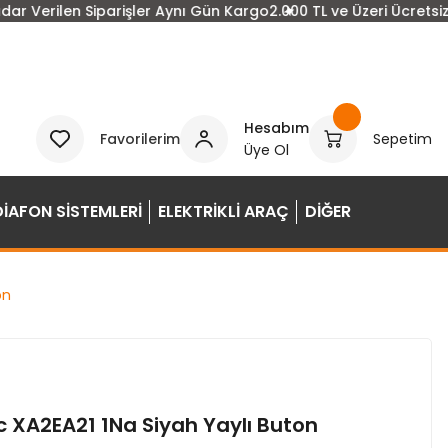
 Verilen Siparişler Aynı Gün Kargo
2.000 TL ve Üzeri Ücretsiz K
Hesabım
Favorilerim
Sepetim
Üye Ol
DİAFON SİSTEMLERİ
ELEKTRİKLİ ARAÇ
DİĞER
on
c XA2EA21 1Na Siyah Yaylı Buton