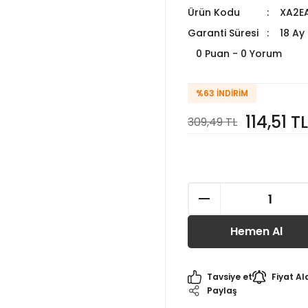
Ürün Kodu
XA2E
Garanti Süresi
18 Ay
0 Puan - 0 Yorum
%63
İNDIRIM
114,51 TL
309,49 TL
Hemen Al
Tavsiye et
Fiyat Al
Paylaş