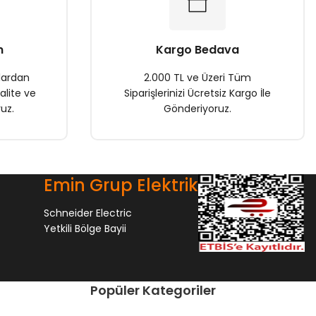
n
Kargo Bedava
lardan
2.000 TL ve Üzeri Tüm
alite ve
Siparişlerinizi Ücretsiz Kargo İle
uz.
Gönderiyoruz.
Emin Grup Elektrik
Schneider Electric
Yetkili Bölge Bayii
Popüler Kategoriler