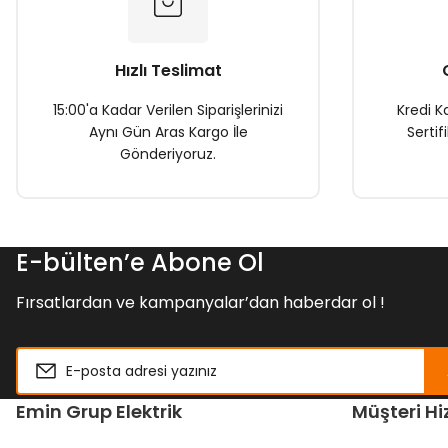
Ürün fiyatı diğer sitelerden daha pahalı.
Bu ürüne benzer farklı alternatifler olmalı.
Hızlı Teslimat
15:00'a Kadar Verilen Siparişlerinizi
Kredi Ka
Aynı Gün Aras Kargo İle
Sertif
Gönderiyoruz.
E-bülten’e Abone Ol
Fırsatlardan ve kampanyalar’dan haberdar ol !
Emin Grup Elektrik
Müşteri Hi