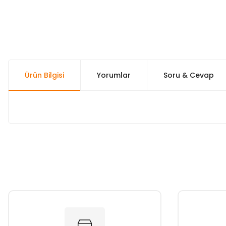
Ürün Bilgisi
Yorumlar
Soru & Cevap
Bu ürünün fiyat bilgisi, resim, ürün açıklamalarında ve diğer k
Görüş ve önerileriniz için teşekkür ederiz.
Ürün resmi kalitesiz, bozuk veya görüntülenemiyor.
Ürün açıklamasında eksik bilgiler bulunuyor.
Ürün bilgilerinde hatalar bulunuyor.