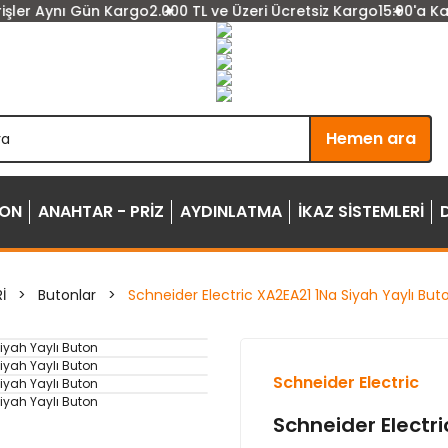
ler Aynı Gün Kargo
2.000 TL ve Üzeri Ücretsiz Kargo
15:00'a Kadar
Hemen ara
YON
ANAHTAR - PRİZ
AYDINLATMA
İKAZ SİSTEMLERİ
İ
Butonlar
Schneider Electric XA2EA21 1Na Siyah Yaylı But
Schneider Electric
Schneider Electri