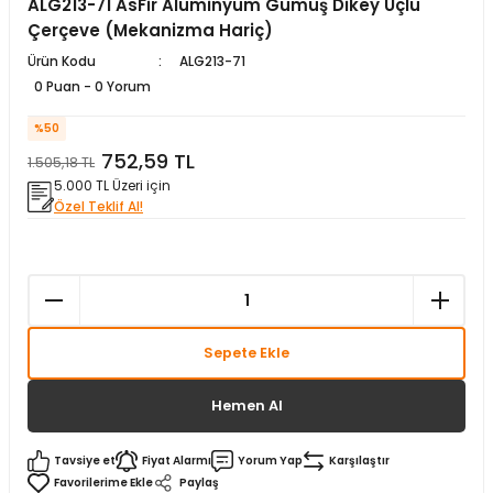
ALG213-71 AsFir Alüminyum Gümüş Dikey Üçlü
matürler
Kolonlar
Papuçları
Mat Siyah
Çerçeve (Mekanizma Hariç)
Ürün Kodu
ALG213-71
 İşitsel İkaz Lambalar
lzemeleri
Onyx
0 Puan - 0 Yorum
%50
Parlak Beyaz
752,59 TL
1.505,18 TL
5.000 TL Üzeri için
rjili İkaz Lambaları
Parlak Gümüş
Özel Teklif Al!
rı
Parlak Siyah
baları
Şampanya
Sepete Ekle
Hemen Al
Tavsiye et
Fiyat Alarmı
Yorum Yap
Karşılaştır
Paylaş