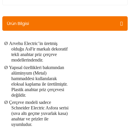
Ürün Bilgisi
Ø
Arvehu Electric’in üretmiş
olduğu AsFir markalı dekoratif
tekli anahtar priz çerçeve
modellerindendir.
Ø
Yapısal özellikleri bakımından
alüminyum (Metal)
hammaddesi kullanılarak
eloksal kaplama ile üretilmiştir.
Plastik anahtar priz çerçevesi
değildir.
Ø
Çerçeve modeli sadece
Schneider Electric Asfora serisi
(sıva altı geçme yuvarlak kasa)
anahtar ve prizler ile
uyumludur.