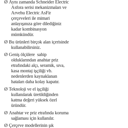
Ø
Aynı zamanda Schneider Electric
Asfora serisi mekanizmaları ve
Arvehu Electric AsFir
çerçeveleri ile mimari
anlayışınıza göre dilediğiniz
kadar kombinasyon
mümkündür.
Ø
Bu ürünleri birçok alan içerisinde
kullanabilirsiniz.
Ø
Geniş ölçülere
sahip
olduklarından anahtar priz
etrafındaki alçı, seramik, sıva,
kasa montaj işçiliği vb.
nedenlerden kaynaklanan
hataları daha kolay kapatır.
Ø
Teknoloji ve el işçiliği
kullanılarak üretildiğinden
katma değeri yüksek özel
üründür.
Ø
Anahtar ve priz etrafında koruma
sağlaması için kullanılır.
Ø
Çerçeve modellerinin şık