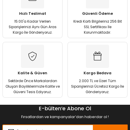
Ürün resmi kalitesiz, bozuk veya görüntülenemiyor.
Ürün açıklamasında eksik bilgiler bulunuyor.
Hızlı Teslimat
Güvenli Ödeme
Ürün bilgilerinde hatalar bulunuyor.
15:00'a Kadar Verilen
Kredi Kartı Bilgileriniz 256 Bit
Ürün fiyatı diğer sitelerden daha pahalı.
Siparişlerinizi Aynı Gün Aras
SSL Sertifikası İle
Kargo İle Gönderiyoruz.
Korunmaktadır.
Bu ürüne benzer farklı alternatifler olmalı.
Gönder
Kalite & Güven
Kargo Bedava
Sektörde Önce Markalardan
2.000 TL ve Üzeri Tüm
Oluşan Bayiliklerimizle Kalite ve
Siparişlerinizi Ücretsiz Kargo İle
Güveni Tesis Ediyoruz.
Gönderiyoruz.
E-bülten’e Abone Ol
Fırsatlardan ve kampanyalar’dan haberdar ol !