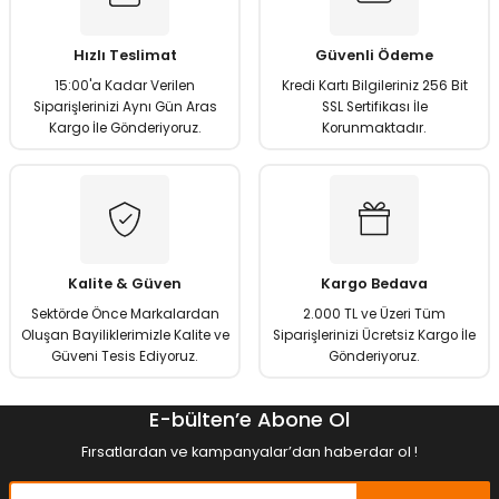
Ürün resmi kalitesiz, bozuk veya görüntülenemiyor.
Ürün açıklamasında eksik bilgiler bulunuyor.
Hızlı Teslimat
Güvenli Ödeme
Ürün bilgilerinde hatalar bulunuyor.
15:00'a Kadar Verilen
Kredi Kartı Bilgileriniz 256 Bit
Ürün fiyatı diğer sitelerden daha pahalı.
Siparişlerinizi Aynı Gün Aras
SSL Sertifikası İle
Kargo İle Gönderiyoruz.
Korunmaktadır.
Bu ürüne benzer farklı alternatifler olmalı.
Gönder
Kalite & Güven
Kargo Bedava
Sektörde Önce Markalardan
2.000 TL ve Üzeri Tüm
Oluşan Bayiliklerimizle Kalite ve
Siparişlerinizi Ücretsiz Kargo İle
Güveni Tesis Ediyoruz.
Gönderiyoruz.
E-bülten’e Abone Ol
Fırsatlardan ve kampanyalar’dan haberdar ol !