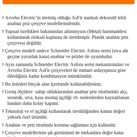
Ø
Arvehu Electric’in üretmiş olduğu AsFir markalı dekoratif tekli
anahtar priz çerçeve modellerindendir.
Ø
Yapısal özellikleri bakımından alüminyum (Metal) hammaddesi
kullanılarak eloksal kaplama ile üretilmiştir. Plastik anahtar priz
çerçevesi değildir.
Ø
Çerçeve modeli sadece Schneider Electric Asfora serisi (sıva altı
geçme yuvarlak kasa) anahtar ve prizler ile uyumludur.
Ø
Aynı zamanda Schneider Electric Asfora serisi mekanizmaları ve
Arvehu Electric AsFir çerçeveleri ile mimari anlayışınıza göre
dilediğiniz kadar kombinasyon mümkündür.
Ø
Bu ürünleri birçok alan içerisinde kullanabilirsiniz.
Ø
Geniş ölçülere
sahip olduklarından anahtar priz etrafındaki alçı,
seramik, sıva, kasa montaj işçiliği vb. nedenlerden kaynaklanan
hataları daha kolay kapatır.
Ø
Teknoloji ve el işçiliği kullanılarak üretildiğinden katma değeri
yüksek özel üründür.
Ø
Anahtar ve priz etrafında koruma sağlaması için kullanılır.
Ø
Çerçeve modellerinin şık görünümü ile mekanlara değer katar.