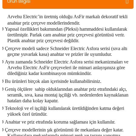
Ürün Bilgisi
Arvehu Electric’in üretmiş olduğu AsFir markalı dekoratif tekli
anahtar priz çerçeve modellerindendir.
Ø
Yapısal özellikleri bakımından (Pleksi) hammaddesi kullanılarak
üretilmiştir. Parlak cam anahtar priz çerçevesi görüntüsü verir.
Plastik anahtar priz çerçevesi değildir.
Ø
Çerçeve modeli sadece Schneider Electric Asfora serisi (sıva altı
geçme yuvarlak kasa) anahtar ve prizler ile uyumludur.
Ø
Aynı zamanda Schneider Electric Asfora serisi mekanizmaları ve
Arvehu Electric AsFir çerçeveleri ile mimari anlayışınıza göre
dilediğiniz kadar kombinasyon mümkündür.
Ø
Bu ürünleri birçok alan içerisinde kullanabilirsiniz.
Ø
Geniş ölçülere
sahip olduklarından anahtar priz etrafındaki alçı,
seramik, sıva, kasa montaj işçiliği vb. nedenlerden kaynaklanan
hataları daha kolay kapatır.
Ø
Teknoloji ve el işçiliği kullanılarak üretildiğinden katma değeri
yüksek özel üründür.
Ø
Anahtar ve priz etrafında koruma sağlaması için kullanılır.
Ø
Çerçeve modellerinin şık görünümü ile mekanlara değer katar.
Kullanıcılara mekanlarında mimari renk ve tarzını yansıtma