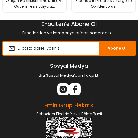
Oluşan Bayiliklerimizle Kalite ve
Siparişlerinizi Ücretsiz Kargo İle
Güveni Tesis Ediyoruz.
Gönderiyoruz.
E-bülten’e Abone Ol
Fırsatlardan ve kampanyalar’dan haberdar ol !
Abone Ol
Sosyal Medya
Bizi Sosyal Medya’dan Takip Et.
Emin Grup Elektrik
Schneider Electric Yetkili Bölge Bayii