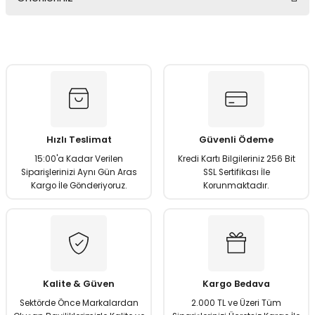
Soru Sor
Bu ürünün fiyat bilgisi, resim, ürün açıklamalarında ve diğer
konularda yetersiz gördüğünüz noktaları öneri formunu
kullanarak tarafımıza iletebilirsiniz.
Görüş ve önerileriniz için teşekkür ederiz.
Ürün resmi kalitesiz, bozuk veya görüntülenemiyor.
Ürün açıklamasında eksik bilgiler bulunuyor.
Hızlı Teslimat
Güvenli Ödeme
Ürün bilgilerinde hatalar bulunuyor.
15:00'a Kadar Verilen
Kredi Kartı Bilgileriniz 256 Bit
Ürün fiyatı diğer sitelerden daha pahalı.
Siparişlerinizi Aynı Gün Aras
SSL Sertifikası İle
Kargo İle Gönderiyoruz.
Korunmaktadır.
Bu ürüne benzer farklı alternatifler olmalı.
Gönder
Kalite & Güven
Kargo Bedava
Sektörde Önce Markalardan
2.000 TL ve Üzeri Tüm