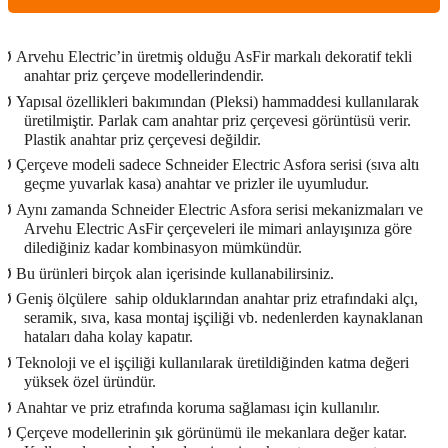
Ø
Arvehu Electric’in üretmiş olduğu AsFir markalı dekoratif tekli
anahtar priz çerçeve modellerindendir.
Ø
Yapısal özellikleri bakımından (Pleksi) hammaddesi kullanılarak
üretilmiştir. Parlak cam anahtar priz çerçevesi görüntüsü verir.
Plastik anahtar priz çerçevesi değildir.
Ø
Çerçeve modeli sadece Schneider Electric Asfora serisi (sıva altı
geçme yuvarlak kasa) anahtar ve prizler ile uyumludur.
Ø
Aynı zamanda Schneider Electric Asfora serisi mekanizmaları ve
Arvehu Electric AsFir çerçeveleri ile mimari anlayışınıza göre
dilediğiniz kadar kombinasyon mümkündür.
Ø
Bu ürünleri birçok alan içerisinde kullanabilirsiniz.
Ø
Geniş ölçülere
sahip olduklarından anahtar priz etrafındaki alçı,
seramik, sıva, kasa montaj işçiliği vb. nedenlerden kaynaklanan
hataları daha kolay kapatır.
Ø
Teknoloji ve el işçiliği kullanılarak üretildiğinden katma değeri
yüksek özel üründür.
Ø
Anahtar ve priz etrafında koruma sağlaması için kullanılır.
Ø
Çerçeve modellerinin şık görünümü ile mekanlara değer katar.