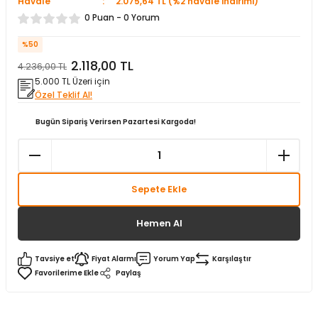
Havale
2.075,64 TL (%2 havale indirimi)
matürler
Kolonlar
Papuçları
Mat Siyah
0 Puan - 0 Yorum
%50
 İşitsel İkaz Lambalar
lzemeleri
Onyx
2.118,00 TL
4.236,00 TL
5.000 TL Üzeri için
Parlak Beyaz
Özel Teklif Al!
rjili İkaz Lambaları
Parlak Gümüş
Bugün Sipariş Verirsen Pazartesi Kargoda!
rı
Parlak Siyah
Sepete Ekle
baları
Şampanya
Hemen Al
Tavsiye et
Fiyat Alarmı
Yorum Yap
Karşılaştır
Paylaş