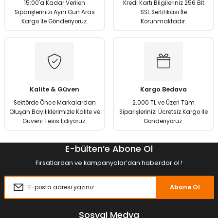
15:00'a Kadar Verilen
Kredi Kartı Bilgileriniz 256 Bit
Ürün fiyatı diğer sitelerden daha pahalı.
Siparişlerinizi Aynı Gün Aras
SSL Sertifikası İle
Kargo İle Gönderiyoruz.
Korunmaktadır.
Bu ürüne benzer farklı alternatifler olmalı.
Gönder
Kalite & Güven
Kargo Bedava
Sektörde Önce Markalardan
2.000 TL ve Üzeri Tüm
Oluşan Bayiliklerimizle Kalite ve
Siparişlerinizi Ücretsiz Kargo İle
Güveni Tesis Ediyoruz.
Gönderiyoruz.
E-bülten’e Abone Ol
Fırsatlardan ve kampanyalar’dan haberdar ol !
Abone Ol
Sosyal Medya