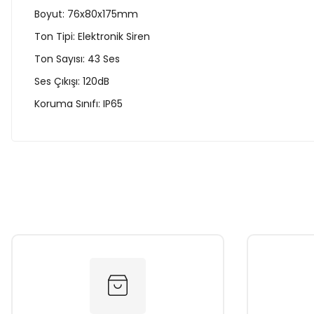
Boyut: 76x80x175mm
Ton Tipi: Elektronik Siren
Ton Sayısı: 43 Ses
Ses Çıkışı: 120dB
Koruma Sınıfı: IP65
Bu ürünün fiyat bilgisi, resim, ürün açıklamalarında ve diğer k
Görüş ve önerileriniz için teşekkür ederiz.
Ürün resmi kalitesiz, bozuk veya görüntülenemiyor.
Ürün açıklamasında eksik bilgiler bulunuyor.
Ürün bilgilerinde hatalar bulunuyor.
Ürün fiyatı diğer sitelerden daha pahalı.
Bu ürüne benzer farklı alternatifler olmalı.