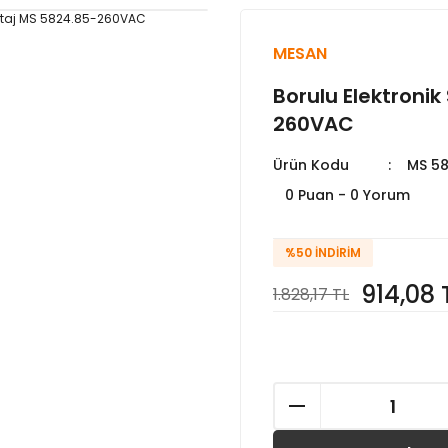
MESAN
Borulu Elektroni
260VAC
Ürün Kodu
MS 5
0 Puan - 0 Yorum
%50
İNDIRIM
914,08 
1.828,17 TL