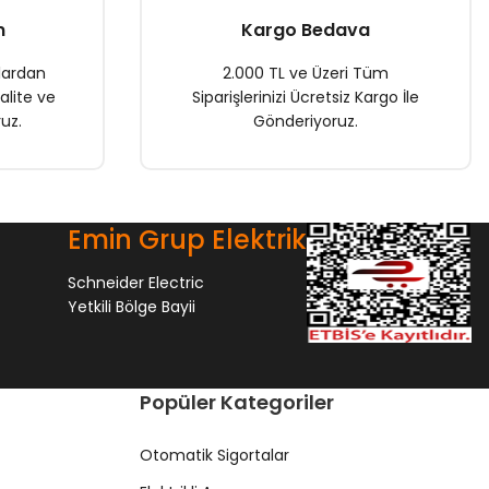
n
Kargo Bedava
lardan
2.000 TL ve Üzeri Tüm
alite ve
Siparişlerinizi Ücretsiz Kargo İle
uz.
Gönderiyoruz.
Emin Grup Elektrik
Schneider Electric
Yetkili Bölge Bayii
Popüler Kategoriler
Otomatik Sigortalar