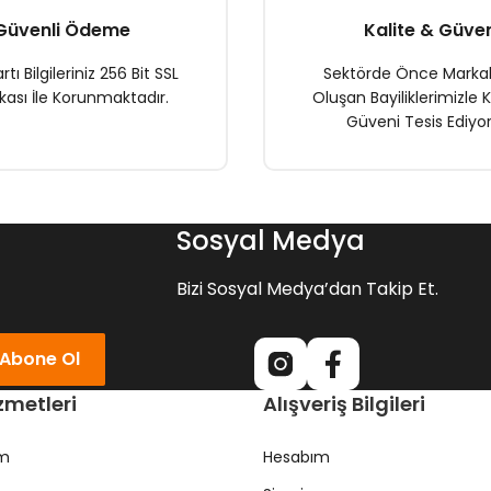
Güvenli Ödeme
Kalite & Güve
rtı Bilgileriniz 256 Bit SSL
Sektörde Önce Marka
ikası İle Korunmaktadır.
Oluşan Bayiliklerimizle K
Güveni Tesis Ediyor
Gönder
Sosyal Medya
Bizi Sosyal Medya’dan Takip Et.
Abone Ol
zmetleri
Alışveriş Bilgileri
ım
Hesabım