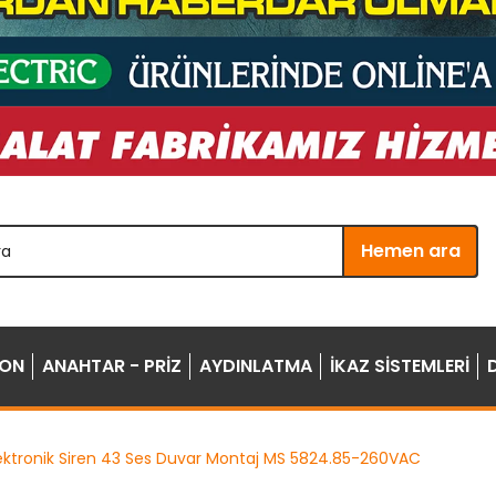
Hemen ara
YON
ANAHTAR - PRİZ
AYDINLATMA
İKAZ SİSTEMLERİ
lektronik Siren 43 Ses Duvar Montaj MS 5824.85-260VAC