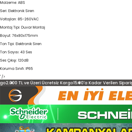
Malzeme: ABS
Seri: Elektronik Siren
Voltajları: 85-260VAC
Montaj Tipi: Duvar Montaj
Boyut: 76x80x175mm
Ton Tipi: Elektronik Siren
Ton Sayısı: 43 Ses
Ses Çıkışı: 120dB
Koruma Sınıfı: IP65
' />
Üzeri Ücretsiz Kargo
15:00'a Kadar Verilen Siparişler Aynı Gün 