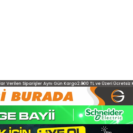
rişler Aynı Gün Kargo
2.000 TL ve Üzeri Ücretsiz Kargo
15:00'a K