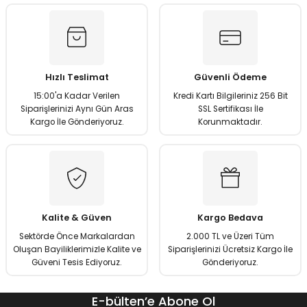
Görüş ve önerileriniz için teşekkür ederiz.
Ürün resmi kalitesiz, bozuk veya görüntülenemiyor.
Ürün açıklamasında eksik bilgiler bulunuyor.
Hızlı Teslimat
Güvenli Ödeme
Ürün bilgilerinde hatalar bulunuyor.
15:00'a Kadar Verilen
Kredi Kartı Bilgileriniz 256 Bit
Ürün fiyatı diğer sitelerden daha pahalı.
Siparişlerinizi Aynı Gün Aras
SSL Sertifikası İle
Kargo İle Gönderiyoruz.
Korunmaktadır.
Bu ürüne benzer farklı alternatifler olmalı.
Gönder
Kalite & Güven
Kargo Bedava
Sektörde Önce Markalardan
2.000 TL ve Üzeri Tüm
Oluşan Bayiliklerimizle Kalite ve
Siparişlerinizi Ücretsiz Kargo İle
Güveni Tesis Ediyoruz.
Gönderiyoruz.
E-bülten’e Abone Ol