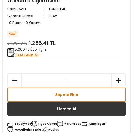
Otomatik Sigorta Acti
matürler
Kolonlar
Papuçları
Mat Siyah
Ürün Kodu
A9N18358
Garanti Süresi
18 Ay
 İşitsel İkaz Lambalar
lzemeleri
Onyx
0 Puan - 0 Yorum
%63
Parlak Beyaz
1.286,41 TL
3.476,79 TL
5.000 TL Üzeri için
rjili İkaz Lambaları
Parlak Gümüş
Özel Teklif Al!
rı
Parlak Siyah
baları
Şampanya
Sepete Ekle
Hemen Al
Tavsiye et
Fiyat Alarmı
Yorum Yap
Karşılaştır
Paylaş