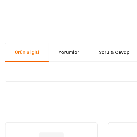
Ürün Bilgisi
Yorumlar
Soru & Cevap
Bu ürünün fiyat bilgisi, resim, ürün açıklamalarında ve diğer k
Görüş ve önerileriniz için teşekkür ederiz.
Ürün resmi kalitesiz, bozuk veya görüntülenemiyor.
Ürün açıklamasında eksik bilgiler bulunuyor.