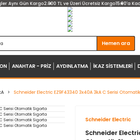
er Aynı Gün Kargo
2.000 TL ve Üzeri Ücretsiz Kargo
15:00'a Kadar 
Hemen ara
YON
ANAHTAR - PRİZ
AYDINLATMA
İKAZ SİSTEMLERİ
kA
Schneider Electric EZ9F43340 3x40A 3kA C Serisi Otomatik
Schneider Electric
Schneider Electr