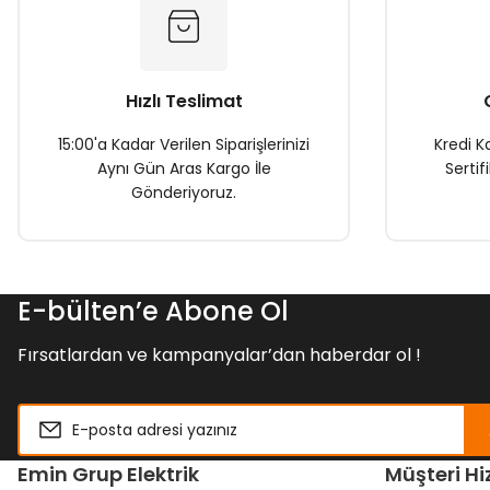
Ürün bilgilerinde hatalar bulunuyor.
Ürün fiyatı diğer sitelerden daha pahalı.
Bu ürüne benzer farklı alternatifler olmalı.
Hızlı Teslimat
15:00'a Kadar Verilen Siparişlerinizi
Kredi Ka
Aynı Gün Aras Kargo İle
Sertif
Gönderiyoruz.
E-bülten’e Abone Ol
Fırsatlardan ve kampanyalar’dan haberdar ol !
Emin Grup Elektrik
Müşteri Hi