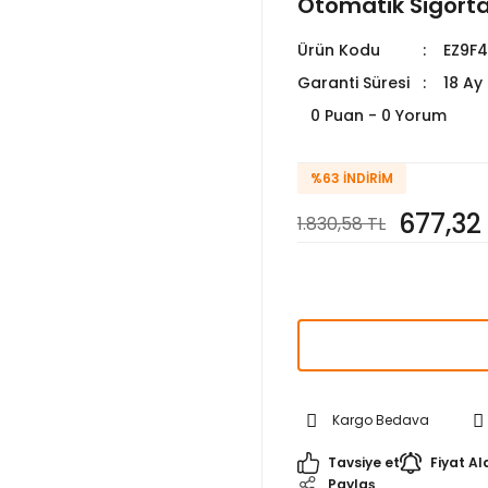
Otomatik Sigort
Ürün Kodu
EZ9F
Garanti Süresi
18 Ay
0 Puan - 0 Yorum
%63
İNDIRIM
677,32
1.830,58 TL
Kargo Bedava
Tavsiye et
Fiyat Al
Paylaş