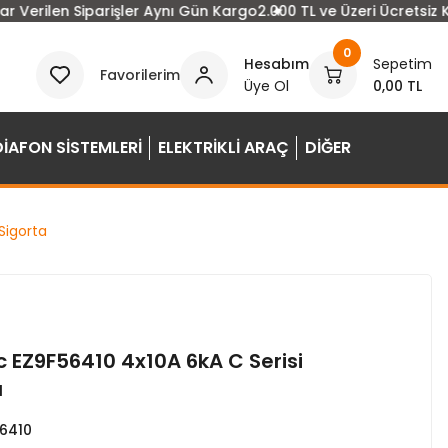
Verilen Siparişler Aynı Gün Kargo
2.000 TL ve Üzeri Ücretsiz Kar
0
Hesabım
Sepetim
Favorilerim
Üye Ol
0,00 TL
DİAFON SİSTEMLERİ
ELEKTRİKLİ ARAÇ
DİĞER
Sigorta
c EZ9F56410 4x10A 6kA C Serisi
a
6410