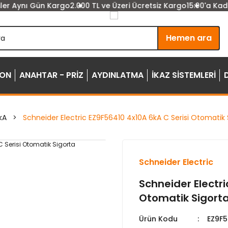
r Aynı Gün Kargo
2.000 TL ve Üzeri Ücretsiz Kargo
15:00'a Kadar 
Hemen ara
YON
ANAHTAR - PRİZ
AYDINLATMA
İKAZ SİSTEMLERİ
kA
Schneider Electric EZ9F56410 4x10A 6kA C Serisi Otomatik 
Schneider Electric
Schneider Electri
Otomatik Sigort
Ürün Kodu
EZ9F5