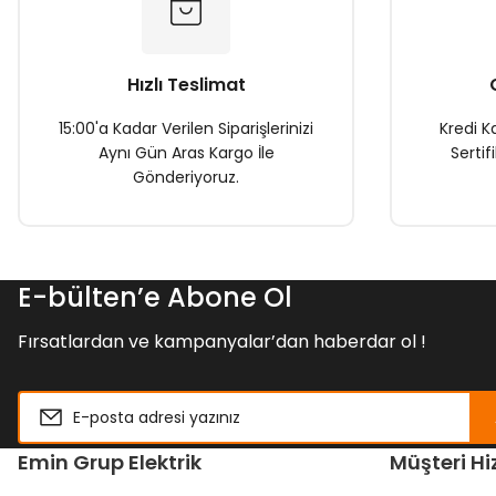
Ürün fiyatı diğer sitelerden daha pahalı.
Bu ürüne benzer farklı alternatifler olmalı.
Hızlı Teslimat
15:00'a Kadar Verilen Siparişlerinizi
Kredi Ka
Aynı Gün Aras Kargo İle
Sertif
Gönderiyoruz.
E-bülten’e Abone Ol
Fırsatlardan ve kampanyalar’dan haberdar ol !
Emin Grup Elektrik
Müşteri Hi