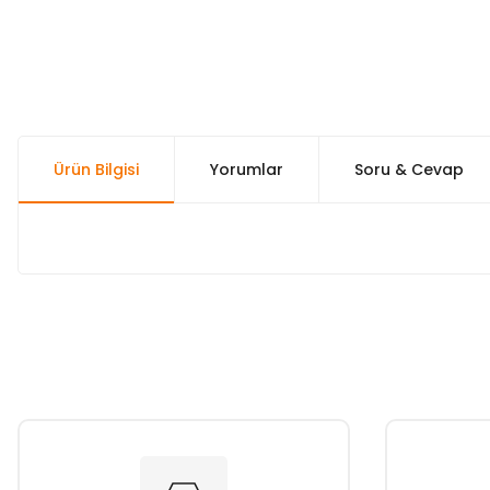
Ürün Bilgisi
Yorumlar
Soru & Cevap
Bu ürünün fiyat bilgisi, resim, ürün açıklamalarında ve diğer k
Görüş ve önerileriniz için teşekkür ederiz.
Ürün resmi kalitesiz, bozuk veya görüntülenemiyor.
Ürün açıklamasında eksik bilgiler bulunuyor.
Ürün bilgilerinde hatalar bulunuyor.