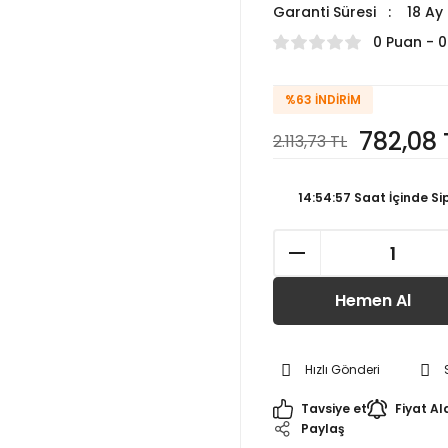
Garanti Süresi
18 Ay
0 Puan - 
%63
İNDIRIM
782,08 
2.113,73 TL
14:54:57
Saat İçinde Si
Hemen Al
Hızlı Gönderi
Tavsiye et
Fiyat Al
Paylaş