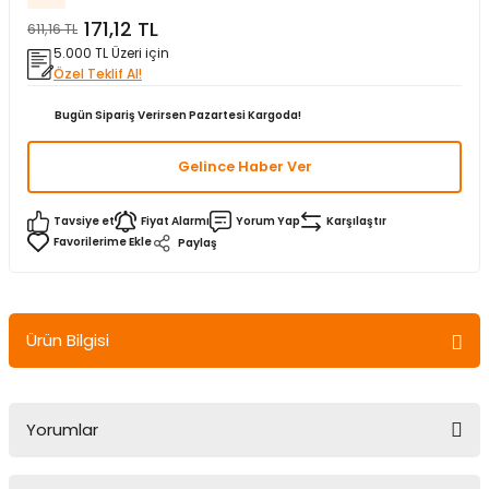
171,12 TL
matürler
Kolonlar
Papuçları
Mat Siyah
611,16 TL
5.000 TL Üzeri için
Özel Teklif Al!
 İşitsel İkaz Lambalar
lzemeleri
Onyx
Bugün Sipariş Verirsen Pazartesi Kargoda!
Parlak Beyaz
Gelince Haber Ver
rjili İkaz Lambaları
Parlak Gümüş
Tavsiye et
Fiyat Alarmı
Yorum Yap
Karşılaştır
rı
Parlak Siyah
Paylaş
baları
Şampanya
Ürün Bilgisi
Yorumlar