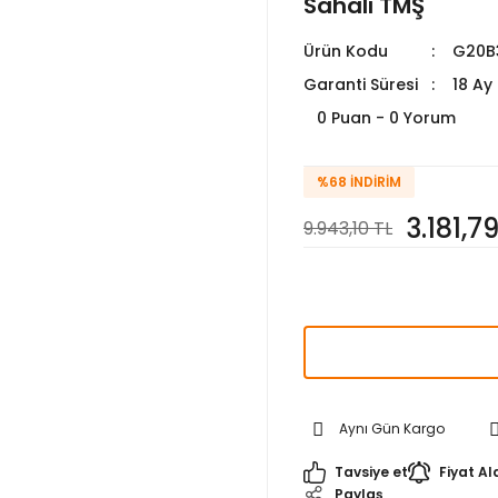
Sahalı TMŞ
Ürün Kodu
G20B
Garanti Süresi
18 Ay
0 Puan - 0 Yorum
%68
İNDIRIM
3.181,7
9.943,10 TL
Aynı Gün Kargo
Tavsiye et
Fiyat Al
Paylaş