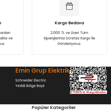
n
Kargo Bedava
lardan
2.000 TL ve Üzeri Tüm
alite ve
Siparişlerinizi Ücretsiz Kargo İle
uz.
Gönderiyoruz.
Emin Grup Elektrik
Schneider Electric
Yetkili Bölge Bayii
Popüler Kategoriler