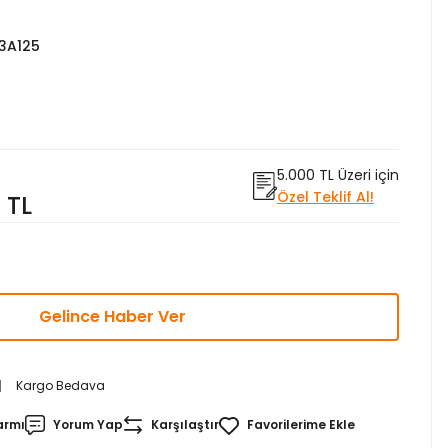
3A125
5.000 TL Üzeri için
Özel Teklif Al!
9 TL
Gelince Haber Ver
Kargo Bedava
armı
Yorum Yap
Karşılaştır