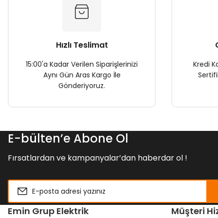
Ürün bilgilerinde hatalar bulunuyor.
Ürün fiyatı diğer sitelerden daha pahalı.
Bu ürüne benzer farklı alternatifler olmalı.
Hızlı Teslimat
15:00'a Kadar Verilen Siparişlerinizi
Kredi Ka
Aynı Gün Aras Kargo İle
Sertif
Gönderiyoruz.
E-bülten’e Abone Ol
Fırsatlardan ve kampanyalar’dan haberdar ol !
Emin Grup Elektrik
Müşteri Hi