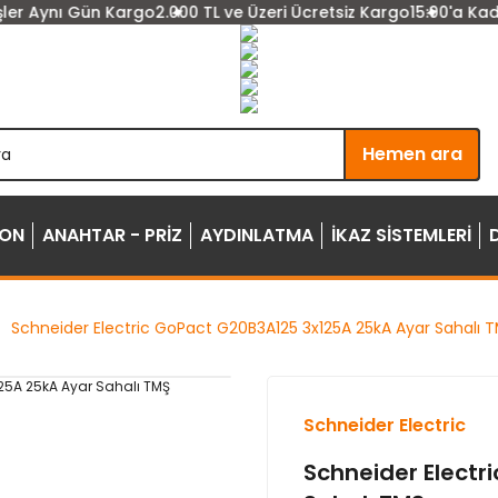
r Aynı Gün Kargo
2.000 TL ve Üzeri Ücretsiz Kargo
15:00'a Kadar 
Hemen ara
YON
ANAHTAR - PRİZ
AYDINLATMA
İKAZ SİSTEMLERİ
Schneider Electric GoPact G20B3A125 3x125A 25kA Ayar Sahalı 
Schneider Electric
Schneider Electr