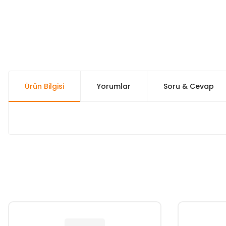
Ürün Bilgisi
Yorumlar
Soru & Cevap
Bu ürünün fiyat bilgisi, resim, ürün açıklamalarında ve diğer k
Görüş ve önerileriniz için teşekkür ederiz.
Ürün resmi kalitesiz, bozuk veya görüntülenemiyor.
Ürün açıklamasında eksik bilgiler bulunuyor.