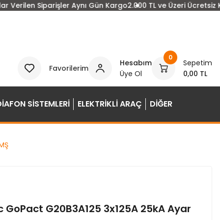
Verilen Siparişler Aynı Gün Kargo
2.000 TL ve Üzeri Ücretsiz Ka
0
Hesabım
Sepetim
Favorilerim
Üye Ol
0,00 TL
DİAFON SİSTEMLERİ
ELEKTRİKLİ ARAÇ
DİĞER
TMŞ
ic GoPact G20B3A125 3x125A 25kA Ayar