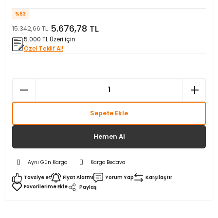
matürler
Kolonlar
Papuçları
Mat Siyah
%63
5.676,78 TL
15.342,66 TL
 İşitsel İkaz Lambalar
lzemeleri
Onyx
5.000 TL Üzeri için
Özel Teklif Al!
Parlak Beyaz
rjili İkaz Lambaları
Parlak Gümüş
rı
Parlak Siyah
Sepete Ekle
baları
Şampanya
Hemen Al
Aynı Gün Kargo
Kargo Bedava
Tavsiye et
Fiyat Alarmı
Yorum Yap
Karşılaştır
Paylaş