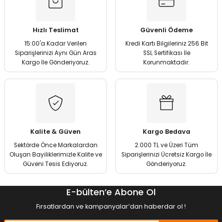
Ürün resmi kalitesiz, bozuk veya görüntülenemiyor.
Ürün açıklamasında eksik bilgiler bulunuyor.
Hızlı Teslimat
Güvenli Ödeme
Ürün bilgilerinde hatalar bulunuyor.
15:00'a Kadar Verilen
Kredi Kartı Bilgileriniz 256 Bit
Ürün fiyatı diğer sitelerden daha pahalı.
Siparişlerinizi Aynı Gün Aras
SSL Sertifikası İle
Kargo İle Gönderiyoruz.
Korunmaktadır.
Bu ürüne benzer farklı alternatifler olmalı.
Gönder
Kalite & Güven
Kargo Bedava
Sektörde Önce Markalardan
2.000 TL ve Üzeri Tüm
Oluşan Bayiliklerimizle Kalite ve
Siparişlerinizi Ücretsiz Kargo İle
Güveni Tesis Ediyoruz.
Gönderiyoruz.
E-bülten’e Abone Ol
Fırsatlardan ve kampanyalar’dan haberdar ol !