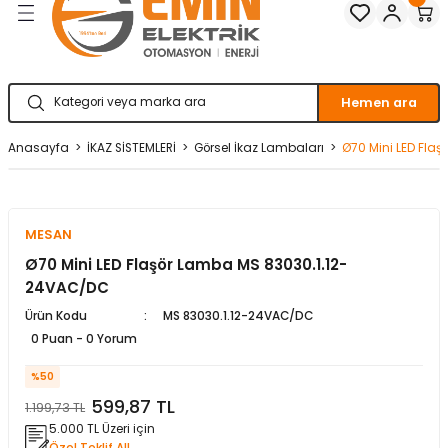
matürler
Kolonlar
Papuçları
Mat Siyah
 İşitsel İkaz Lambalar
lzemeleri
Onyx
Hemen ara
Parlak Beyaz
Anasayfa
İKAZ SİSTEMLERİ
Görsel İkaz Lambaları
Ø70 Mini LED Fla
rjili İkaz Lambaları
Parlak Gümüş
rı
Parlak Siyah
MESAN
Ø70 Mini LED Flaşör Lamba MS 83030.1.12-
baları
Şampanya
24VAC/DC
Ürün Kodu
MS 83030.1.12-24VAC/DC
0 Puan - 0 Yorum
%50
599,87 TL
1.199,73 TL
5.000 TL Üzeri için