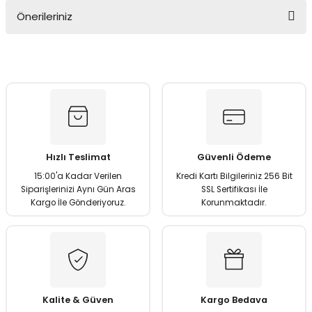
Önerileriniz
Soru Sor
Bu ürünün fiyat bilgisi, resim, ürün açıklamalarında ve diğer
konularda yetersiz gördüğünüz noktaları öneri formunu
kullanarak tarafımıza iletebilirsiniz.
Görüş ve önerileriniz için teşekkür ederiz.
Ürün resmi kalitesiz, bozuk veya görüntülenemiyor.
Ürün açıklamasında eksik bilgiler bulunuyor.
Hızlı Teslimat
Güvenli Ödeme
Ürün bilgilerinde hatalar bulunuyor.
15:00'a Kadar Verilen
Kredi Kartı Bilgileriniz 256 Bit
Ürün fiyatı diğer sitelerden daha pahalı.
Siparişlerinizi Aynı Gün Aras
SSL Sertifikası İle
Kargo İle Gönderiyoruz.
Korunmaktadır.
Bu ürüne benzer farklı alternatifler olmalı.
Gönder
Kalite & Güven
Kargo Bedava