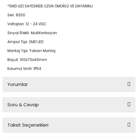
*SMD LED SAYESİNDE UZUN ÖMÜRLÜ VE DAYANIKLI
Seri: 8300
Voltajları: 12 - 24 VDC
Sinyal Efekti: Multifonksiyon
Ampul Tipi: SMD LED
Montaj Tipi: Taban Montaj
Boyut: 100x70x40mm
Koruma Sınıfı: IP54
Yorumlar
Soru & Cevap
Bu ürüne ilk yorumu siz yapın!
Taksit Seçenekleri
Yorum Yaz
Ürün hakkında henüz soru sorulmamış.