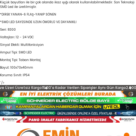
Küçük boyutları ile bir çok alanda ikaz ışığı olarak kullanılabilmektedir. Son Teknoloji
SMD Led ile üretilmiştir.
Geri Dön
Geri Dön
Geri Dön
Geri Dön
Geri Dön
Geri Dön
Geri Dön
*DİREK YANAN-6 FLAŞ-YANIP SÖNEN
*SMD LED SAYESİNDE UZUN ÖMÜRLÜ VE DAYANIKLI
MELERİ
EL OTOMASYON
PRİZ
A
LERİ
TEMLERİ
Otomatik Sigortalar
PANO MALZEMELERİ
Asfora
Asfora Plus
Asfir Çerçeve
İç Mekan Aydınlatma
Kablolar
Seri: 8300
Voltajları: 12 - 24 VDC
talar
 YOL VERİCİLER
taj Aparatları
leri
3kA
Kondansatörler
Beyaz
Alüminyum
Amerikan Ceviz
Ray Spotlar
Enerji Kabloları
Sinyal Efekti: Multifonksiyon
Ampul Tipi: SMD LED
lesi
LELER
nler
on Sistemleri
4.5kA
Butonlar
Krem
Çelik
Bakır
Aydınlatma Armatürleri
Zayıf Akım Kabloları
Montaj Tipi: Taban Montaj
Boyut: 100x70x40mm
k Şalter
r
sızdırmaz
stemleri
6kA
Bronz
Bambu
Led Bant Armatürler
Koruma Sınıfı: IP54
' />
LERİ
nlatma
mbaları
er
ı
10kA
Antrasit
Bronz
Sensörler
 Üzeri Ücretsiz Kargo
15:00'a Kadar Verilen Siparişler Aynı Gün Kargo
2.000 T
ınlatma
İkaz Lambaları
ı & UPS
Gold
alterleri
afo
Gümüş
nlatma
atma
ı
Mat Beyaz