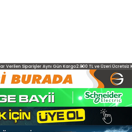
arişler Aynı Gün Kargo
2.000 TL ve Üzeri Ücretsiz Kargo
15:00'a K