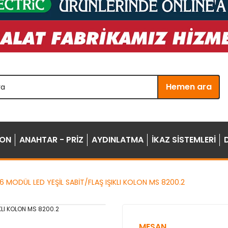
Hemen ara
YON
ANAHTAR - PRİZ
AYDINLATMA
İKAZ SİSTEMLERİ
 MODÜL LED YEŞİL SABİT/FLAŞ IŞIKLI KOLON MS 8200.2
MESAN