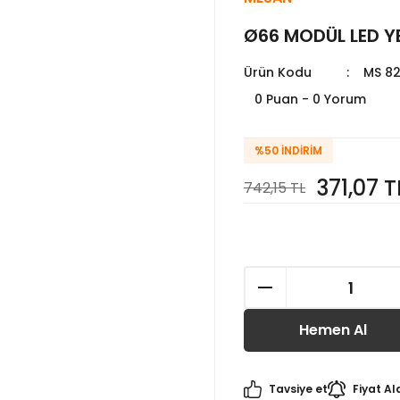
Ø66 MODÜL LED YE
Ürün Kodu
MS 82
0 Puan - 0 Yorum
%50
İNDIRIM
371,07 T
742,15 TL
Hemen Al
Tavsiye et
Fiyat Al