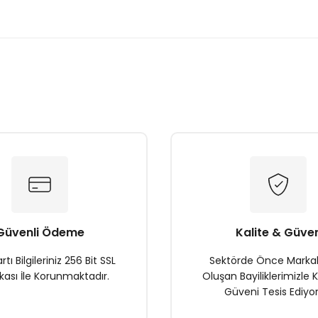
onularda yetersiz gördüğünüz noktaları öneri formunu kullanarak tarafımı
Ürün hakkında henüz soru sorulmamış.
Bu ürüne ilk yorumu siz yapın!
Yorum Yaz
Soru Sor
Güvenli Ödeme
Kalite & Güve
rtı Bilgileriniz 256 Bit SSL
Sektörde Önce Marka
ikası İle Korunmaktadır.
Oluşan Bayiliklerimizle K
Güveni Tesis Ediyor
Gönder