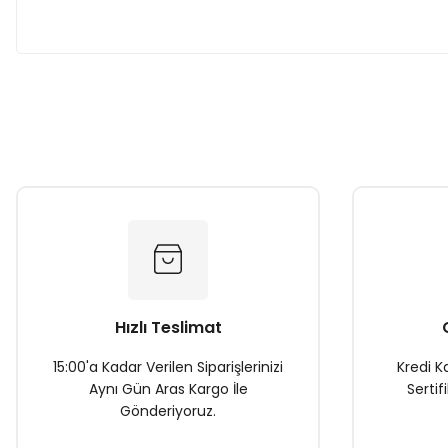
Bu ürünün fiyat bilgisi, resim, ürün açıklamalarında ve diğer k
Görüş ve önerileriniz için teşekkür ederiz.
Ürün resmi kalitesiz, bozuk veya görüntülenemiyor.
Ürün açıklamasında eksik bilgiler bulunuyor.
Ürün bilgilerinde hatalar bulunuyor.
Ürün fiyatı diğer sitelerden daha pahalı.
Bu ürüne benzer farklı alternatifler olmalı.
Hızlı Teslimat
15:00'a Kadar Verilen Siparişlerinizi
Kredi Ka
Aynı Gün Aras Kargo İle
Sertif
Gönderiyoruz.