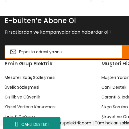
E-bülten’e Abone Ol
Fırsatlardan ve kampanyalar’dan haberdar ol !
Emin Grup Elektrik
Müşteri Hi
Mesafeli Satış Sözleşmesi
Müşteri Yard
Üyelik Sözleşmesi
Canlı Destek
Gizlilik ve Güvenlik
Garanti & İad
Kişisel Verilerin Korunması
Sıkça Sorulan 
İade & Değişim
Şikayet ve Öne
Copyright © 2024 emingrupelektrik.com | Tüm hakları saklıd
CANLI DESTEK!