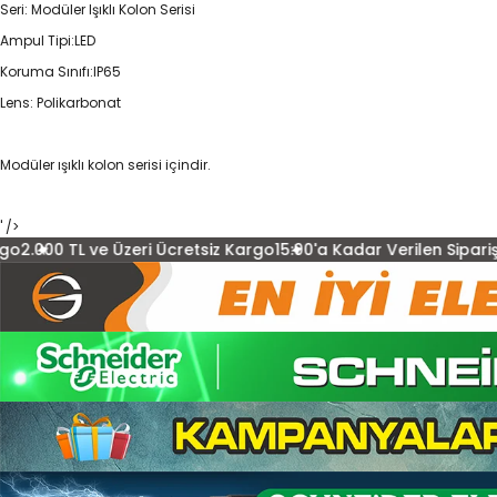
Seri: Modüler Işıklı Kolon Serisi
Ampul Tipi:LED
Koruma Sınıfı:IP65
Lens: Polikarbonat
Modüler ışıklı kolon serisi içindir.
' />
Üzeri Ücretsiz Kargo
15:00'a Kadar Verilen Siparişler Aynı Gün 