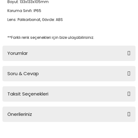
Boyut: 133x133x105mm
Koruma Sınıfı: IP65
Lens: Polikarbonat, Gövde: ABS
**Farklı renk seçenekleri için bize ulaşabilirsiniz.
Yorumlar
Soru & Cevap
Bu ürüne ilk yorumu siz yapın!
Taksit Seçenekleri
Yorum Yaz
Ürün hakkında henüz soru sorulmamış.
Önerileriniz
Soru Sor
Bu ürünün fiyat bilgisi, resim, ürün açıklamalarında ve diğer
konularda yetersiz gördüğünüz noktaları öneri formunu