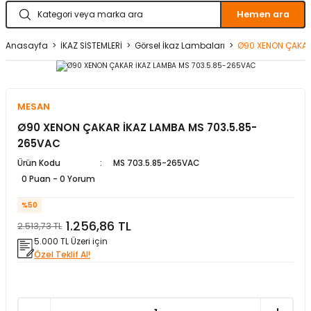
Hemen ara
matürler
Kolonlar
Papuçları
Mat Siyah
Anasayfa
İKAZ SİSTEMLERİ
Görsel İkaz Lambaları
Ø90 XENON ÇAKAR
 İşitsel İkaz Lambalar
lzemeleri
Onyx
Parlak Beyaz
MESAN
rjili İkaz Lambaları
Parlak Gümüş
Ø90 XENON ÇAKAR İKAZ LAMBA MS 703.5.85-
265VAC
rı
Parlak Siyah
Ürün Kodu
MS 703.5.85-265VAC
0 Puan - 0 Yorum
baları
Şampanya
%50
1.256,86 TL
2.513,73 TL
5.000 TL Üzeri için
Özel Teklif Al!