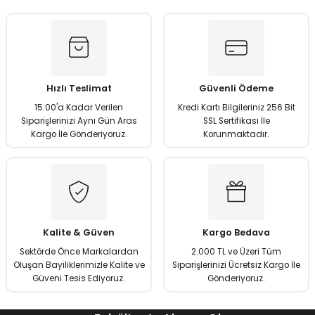
kullanarak tarafımıza iletebilirsiniz.
Görüş ve önerileriniz için teşekkür ederiz.
Ürün resmi kalitesiz, bozuk veya görüntülenemiyor.
Ürün açıklamasında eksik bilgiler bulunuyor.
Hızlı Teslimat
Güvenli Ödeme
Ürün bilgilerinde hatalar bulunuyor.
15:00'a Kadar Verilen
Kredi Kartı Bilgileriniz 256 Bit
Ürün fiyatı diğer sitelerden daha pahalı.
Siparişlerinizi Aynı Gün Aras
SSL Sertifikası İle
Kargo İle Gönderiyoruz.
Korunmaktadır.
Bu ürüne benzer farklı alternatifler olmalı.
Gönder
Kalite & Güven
Kargo Bedava
Sektörde Önce Markalardan
2.000 TL ve Üzeri Tüm
Oluşan Bayiliklerimizle Kalite ve
Siparişlerinizi Ücretsiz Kargo İle
Güveni Tesis Ediyoruz.
Gönderiyoruz.