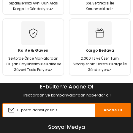
Ürün fiyatı diğer sitelerden daha pahalı.
Siparişlerinizi Aynı Gün Aras
SSL Sertifikası İle
Kargo İle Gönderiyoruz.
Korunmaktadır.
Bu ürüne benzer farklı alternatifler olmalı.
Gönder
Kalite & Güven
Kargo Bedava
Sektörde Önce Markalardan
2.000 TL ve Üzeri Tüm
Oluşan Bayiliklerimizle Kalite ve
Siparişlerinizi Ücretsiz Kargo İle
Güveni Tesis Ediyoruz.
Gönderiyoruz.
E-bülten’e Abone Ol
Fırsatlardan ve kampanyalar’dan haberdar ol !
Abone Ol
Sosyal Medya