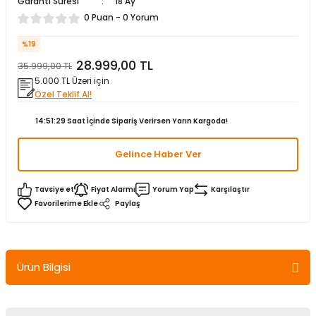
Garanti Süresi
18 Ay
matürler
Kolonlar
Papuçları
Mat Siyah
0 Puan - 0 Yorum
%19
 İşitsel İkaz Lambalar
lzemeleri
Onyx
28.999,00 TL
35.999,00 TL
5.000 TL Üzeri için
Parlak Beyaz
Özel Teklif Al!
rjili İkaz Lambaları
Parlak Gümüş
14:51:29
Saat İçinde Sipariş Verirsen Yarın Kargoda!
Gelince Haber Ver
rı
Parlak Siyah
baları
Şampanya
Tavsiye et
Fiyat Alarmı
Yorum Yap
Karşılaştır
Paylaş
Ürün Bilgisi