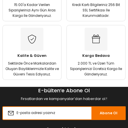
Ürün bilgilerinde hatalar bulunuyor.
15:00'a Kadar Verilen
Kredi Kartı Bilgileriniz 256 Bit
Ürün fiyatı diğer sitelerden daha pahalı.
Siparişlerinizi Aynı Gün Aras
SSL Sertifikası İle
Kargo İle Gönderiyoruz.
Korunmaktadır.
Bu ürüne benzer farklı alternatifler olmalı.
Gönder
Kalite & Güven
Kargo Bedava
Sektörde Önce Markalardan
2.000 TL ve Üzeri Tüm
Oluşan Bayiliklerimizle Kalite ve
Siparişlerinizi Ücretsiz Kargo İle
Güveni Tesis Ediyoruz.
Gönderiyoruz.
E-bülten’e Abone Ol
Fırsatlardan ve kampanyalar’dan haberdar ol !
Abone Ol