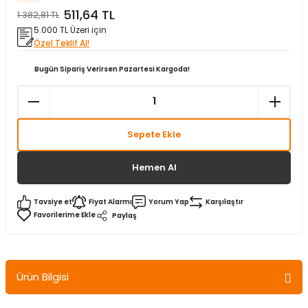
511,64 TL
1.382,81 TL
matürler
Kolonlar
Papuçları
Mat Siyah
5.000 TL Üzeri için
Özel Teklif Al!
 İşitsel İkaz Lambalar
lzemeleri
Onyx
Bugün Sipariş Verirsen Pazartesi Kargoda!
Parlak Beyaz
rjili İkaz Lambaları
Parlak Gümüş
Sepete Ekle
rı
Parlak Siyah
Hemen Al
baları
Şampanya
Tavsiye et
Fiyat Alarmı
Yorum Yap
Karşılaştır
Paylaş
Ürün Bilgisi