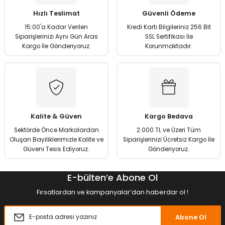
Ürün açıklamasında eksik bilgiler bulunuyor.
Hızlı Teslimat
Güvenli Ödeme
Ürün bilgilerinde hatalar bulunuyor.
15:00'a Kadar Verilen
Kredi Kartı Bilgileriniz 256 Bit
Ürün fiyatı diğer sitelerden daha pahalı.
Siparişlerinizi Aynı Gün Aras
SSL Sertifikası İle
Kargo İle Gönderiyoruz.
Korunmaktadır.
Bu ürüne benzer farklı alternatifler olmalı.
Gönder
Kalite & Güven
Kargo Bedava
Sektörde Önce Markalardan
2.000 TL ve Üzeri Tüm
Oluşan Bayiliklerimizle Kalite ve
Siparişlerinizi Ücretsiz Kargo İle
Güveni Tesis Ediyoruz.
Gönderiyoruz.
E-bülten’e Abone Ol
Fırsatlardan ve kampanyalar’dan haberdar ol !
Abone Ol