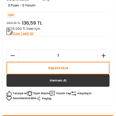
0 Puan - 0 Yorum
matürler
Kolonlar
Papuçları
Mat Siyah
%63
 İşitsel İkaz Lambalar
lzemeleri
Onyx
136,59 TL
369,16 TL
5.000 TL Üzeri için
Parlak Beyaz
Özel Teklif Al!
rjili İkaz Lambaları
Parlak Gümüş
rı
Parlak Siyah
Sepete Ekle
baları
Şampanya
Hemen Al
Tavsiye et
Fiyat Alarmı
Yorum Yap
Karşılaştır
Paylaş