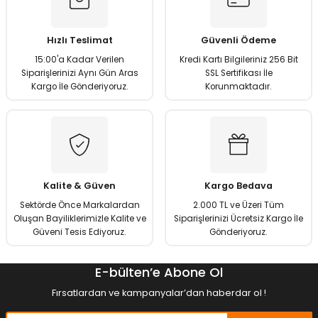
Ürün resmi kalitesiz, bozuk veya görüntülenemiyor.
Ürün açıklamasında eksik bilgiler bulunuyor.
Hızlı Teslimat
Güvenli Ödeme
Ürün bilgilerinde hatalar bulunuyor.
15:00'a Kadar Verilen
Kredi Kartı Bilgileriniz 256 Bit
Ürün fiyatı diğer sitelerden daha pahalı.
Siparişlerinizi Aynı Gün Aras
SSL Sertifikası İle
Kargo İle Gönderiyoruz.
Korunmaktadır.
Bu ürüne benzer farklı alternatifler olmalı.
Gönder
Kalite & Güven
Kargo Bedava
Sektörde Önce Markalardan
2.000 TL ve Üzeri Tüm
Oluşan Bayiliklerimizle Kalite ve
Siparişlerinizi Ücretsiz Kargo İle
Güveni Tesis Ediyoruz.
Gönderiyoruz.
E-bülten’e Abone Ol
Fırsatlardan ve kampanyalar’dan haberdar ol !