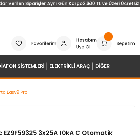
 Verilen Siparişler Aynı Gün Kargo
2.000 TL ve Üzeri Ücretsiz K
Hesabım
Favorilerim
Sepetim
Üye Ol
DİAFON SİSTEMLERİ
ELEKTRİKLİ ARAÇ
DİĞER
rta Easy9 Pro
ic EZ9F59325 3x25A 10kA C Otomatik