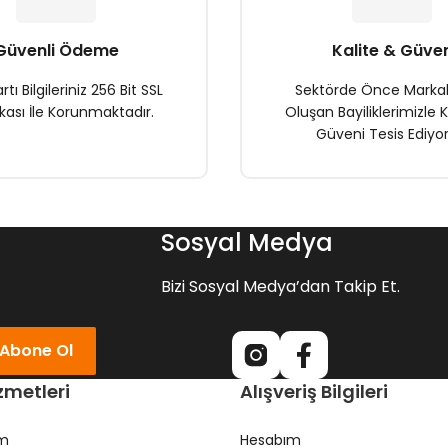
Güvenli Ödeme
Kalite & Güve
rtı Bilgileriniz 256 Bit SSL
Sektörde Önce Marka
ikası İle Korunmaktadır.
Oluşan Bayiliklerimizle K
Güveni Tesis Ediyor
Gönder
Sosyal Medya
Bizi Sosyal Medya’dan Takip Et.
Abone Ol
zmetleri
Alışveriş Bilgileri
ım
Hesabım