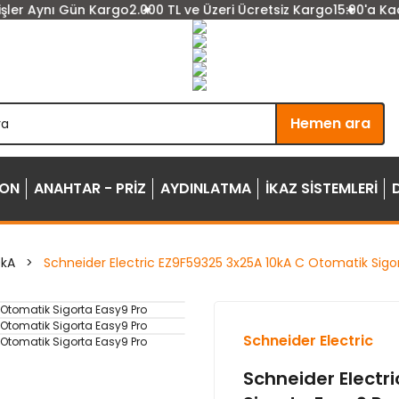
er Aynı Gün Kargo
2.000 TL ve Üzeri Ücretsiz Kargo
15:00'a Kadar
Hemen ara
YON
ANAHTAR - PRİZ
AYDINLATMA
İKAZ SİSTEMLERİ
0kA
Schneider Electric EZ9F59325 3x25A 10kA C Otomatik Sigo
Schneider Electric
Schneider Electr