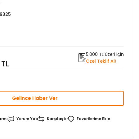
o
59325
5.000 TL Üzeri için
Özel Teklif Al!
 TL
Gelince Haber Ver
armı
Yorum Yap
Karşılaştır