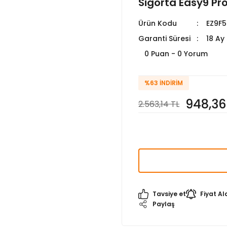
Sigorta Easy9 Pr
Ürün Kodu
EZ9F
Garanti Süresi
18 Ay
0 Puan - 0 Yorum
%63
İNDIRIM
948,36
2.563,14 TL
Tavsiye et
Fiyat Al
Paylaş