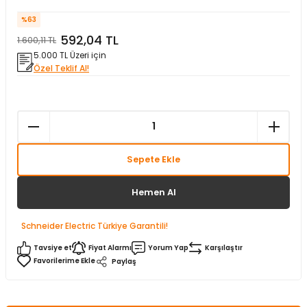
matürler
Kolonlar
Papuçları
Mat Siyah
%63
592,04 TL
1.600,11 TL
 İşitsel İkaz Lambalar
lzemeleri
Onyx
5.000 TL Üzeri için
Özel Teklif Al!
Parlak Beyaz
rjili İkaz Lambaları
Parlak Gümüş
rı
Parlak Siyah
Sepete Ekle
baları
Şampanya
Hemen Al
Schneider Electric Türkiye Garantili!
Tavsiye et
Fiyat Alarmı
Yorum Yap
Karşılaştır
Paylaş