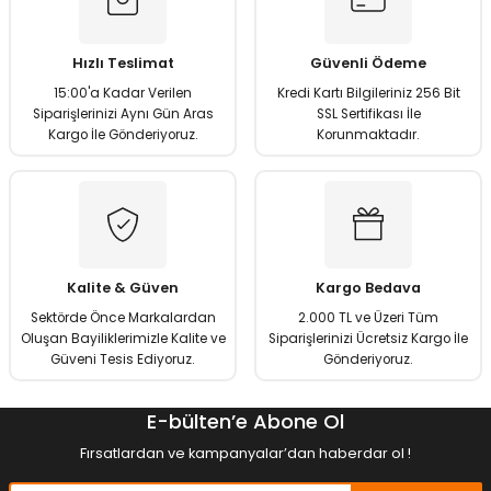
Ürün resmi kalitesiz, bozuk veya görüntülenemiyor.
Ürün açıklamasında eksik bilgiler bulunuyor.
Hızlı Teslimat
Güvenli Ödeme
Ürün bilgilerinde hatalar bulunuyor.
15:00'a Kadar Verilen
Kredi Kartı Bilgileriniz 256 Bit
Ürün fiyatı diğer sitelerden daha pahalı.
Siparişlerinizi Aynı Gün Aras
SSL Sertifikası İle
Kargo İle Gönderiyoruz.
Korunmaktadır.
Bu ürüne benzer farklı alternatifler olmalı.
Gönder
Kalite & Güven
Kargo Bedava
Sektörde Önce Markalardan
2.000 TL ve Üzeri Tüm
Oluşan Bayiliklerimizle Kalite ve
Siparişlerinizi Ücretsiz Kargo İle
Güveni Tesis Ediyoruz.
Gönderiyoruz.
E-bülten’e Abone Ol
Fırsatlardan ve kampanyalar’dan haberdar ol !