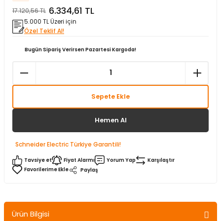
6.334,61 TL
17.120,56 TL
matürler
Kolonlar
Papuçları
Mat Siyah
5.000 TL Üzeri için
Özel Teklif Al!
 İşitsel İkaz Lambalar
lzemeleri
Onyx
Bugün Sipariş Verirsen Pazartesi Kargoda!
Parlak Beyaz
rjili İkaz Lambaları
Parlak Gümüş
Sepete Ekle
rı
Parlak Siyah
Hemen Al
baları
Şampanya
Schneider Electric Türkiye Garantili!
Tavsiye et
Fiyat Alarmı
Yorum Yap
Karşılaştır
Paylaş
Ürün Bilgisi