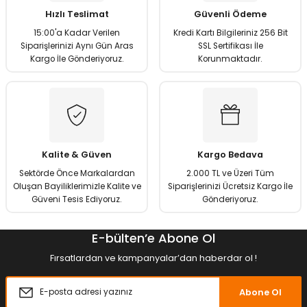
Ürün açıklamasında eksik bilgiler bulunuyor.
Hızlı Teslimat
Güvenli Ödeme
Ürün bilgilerinde hatalar bulunuyor.
15:00'a Kadar Verilen
Kredi Kartı Bilgileriniz 256 Bit
Ürün fiyatı diğer sitelerden daha pahalı.
Siparişlerinizi Aynı Gün Aras
SSL Sertifikası İle
Kargo İle Gönderiyoruz.
Korunmaktadır.
Bu ürüne benzer farklı alternatifler olmalı.
Gönder
Kalite & Güven
Kargo Bedava
Sektörde Önce Markalardan
2.000 TL ve Üzeri Tüm
Oluşan Bayiliklerimizle Kalite ve
Siparişlerinizi Ücretsiz Kargo İle
Güveni Tesis Ediyoruz.
Gönderiyoruz.
E-bülten’e Abone Ol
Fırsatlardan ve kampanyalar’dan haberdar ol !
Abone Ol