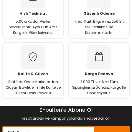
Ürün resmi kalitesiz, bozuk veya görüntülenemiyor.
Ürün açıklamasında eksik bilgiler bulunuyor.
Hızlı Teslimat
Güvenli Ödeme
Ürün bilgilerinde hatalar bulunuyor.
15:00'a Kadar Verilen
Kredi Kartı Bilgileriniz 256 Bit
Ürün fiyatı diğer sitelerden daha pahalı.
Siparişlerinizi Aynı Gün Aras
SSL Sertifikası İle
Kargo İle Gönderiyoruz.
Korunmaktadır.
Bu ürüne benzer farklı alternatifler olmalı.
Gönder
Kalite & Güven
Kargo Bedava
Sektörde Önce Markalardan
2.000 TL ve Üzeri Tüm
Oluşan Bayiliklerimizle Kalite ve
Siparişlerinizi Ücretsiz Kargo İle
Güveni Tesis Ediyoruz.
Gönderiyoruz.
E-bülten’e Abone Ol
Fırsatlardan ve kampanyalar’dan haberdar ol !