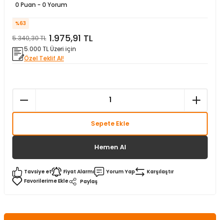
0 Puan - 0 Yorum
matürler
Kolonlar
Papuçları
Mat Siyah
%63
 İşitsel İkaz Lambalar
lzemeleri
Onyx
1.975,91 TL
5.340,30 TL
5.000 TL Üzeri için
Özel Teklif Al!
Parlak Beyaz
rjili İkaz Lambaları
Parlak Gümüş
rı
Parlak Siyah
Sepete Ekle
baları
Şampanya
Hemen Al
Tavsiye et
Fiyat Alarmı
Yorum Yap
Karşılaştır
Paylaş