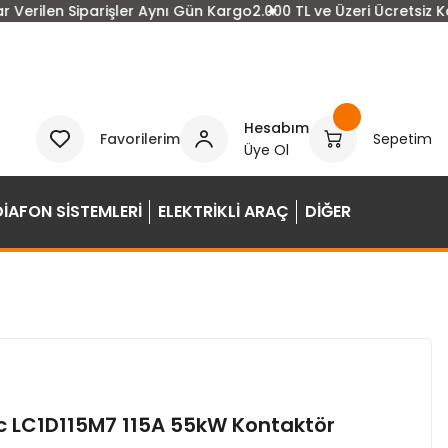
n Siparişler Aynı Gün Kargo
2.000 TL ve Üzeri Ücretsiz Kargo
15:
Hesabım
Favorilerim
Sepetim
Üye Ol
DİAFON SİSTEMLERİ
ELEKTRİKLİ ARAÇ
DİĞER
ic LC1D115M7 115A 55kW Kontaktör