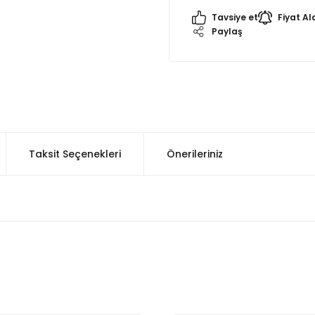
Tavsiye et
Fiyat Al
Paylaş
Taksit Seçenekleri
Önerileriniz
onularda yetersiz gördüğünüz noktaları öneri formunu kullanarak tarafımı
Ürün hakkında henüz soru sorulmamış.
Bu ürüne ilk yorumu siz yapın!