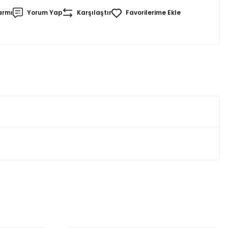
armı
Yorum Yap
Karşılaştır
za iletebilirsiniz.