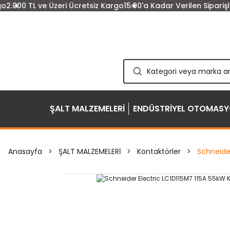
TL ve Üzeri Ücretsiz Kargo
15:00'a Kadar Verilen Siparişler Aynı
ŞALT MALZEMELERİ
ENDÜSTRİYEL OTOMAS
Anasayfa
ŞALT MALZEMELERİ
Kontaktörler
Schneide