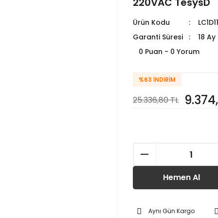
220VAC TesysD
Ürün Kodu
LC1D1
Garanti Süresi
18 Ay
0 Puan - 0 Yorum
%63
İNDIRIM
9.374
25.336,80 TL
Hemen Al
Aynı Gün Kargo