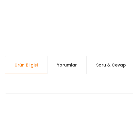
Ürün Bilgisi
Yorumlar
Soru & Cevap
Bu ürünün fiyat bilgisi, resim, ürün açıklamalarında ve diğer k
Görüş ve önerileriniz için teşekkür ederiz.
Ürün resmi kalitesiz, bozuk veya görüntülenemiyor.