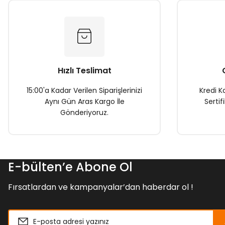
Ürün açıklamasında eksik bilgiler bulunuyor.
Ürün bilgilerinde hatalar bulunuyor.
Ürün fiyatı diğer sitelerden daha pahalı.
Bu ürüne benzer farklı alternatifler olmalı.
Hızlı Teslimat
15:00'a Kadar Verilen Siparişlerinizi
Kredi Ka
Aynı Gün Aras Kargo İle
Sertif
Gönderiyoruz.
E-bülten’e Abone Ol
Fırsatlardan ve kampanyalar’dan haberdar ol !