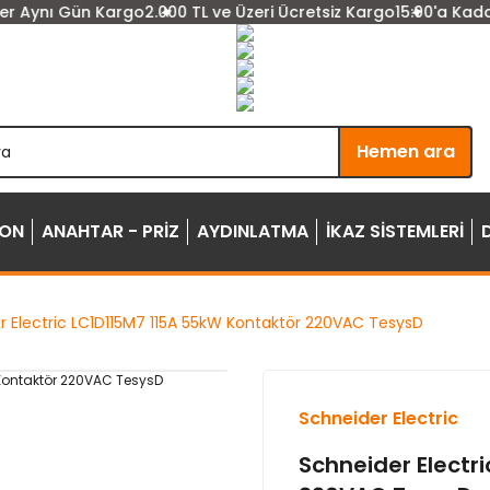
 Gün Kargo
2.000 TL ve Üzeri Ücretsiz Kargo
15:00'a Kadar Verile
Hemen ara
YON
ANAHTAR - PRİZ
AYDINLATMA
İKAZ SİSTEMLERİ
r Electric LC1D115M7 115A 55kW Kontaktör 220VAC TesysD
Schneider Electric
Schneider Electr