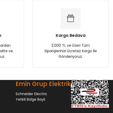
n
Kargo Bedava
lardan
2.000 TL ve Üzeri Tüm
alite ve
Siparişlerinizi Ücretsiz Kargo İle
uz.
Gönderiyoruz.
Emin Grup Elektrik
Schneider Electric
Yetkili Bölge Bayii