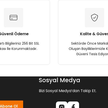
Yorum Yaz
Soru Sor
Güvenli Ödeme
Kalite & Güve
rtı Bilgileriniz 256 Bit SSL
Sektörde Önce Marka
ikası İle Korunmaktadır.
Oluşan Bayiliklerimizle K
Güveni Tesis Ediyor
Gönder
Sosyal Medya
Bizi Sosyal Medya’dan Takip Et.
Abone Ol