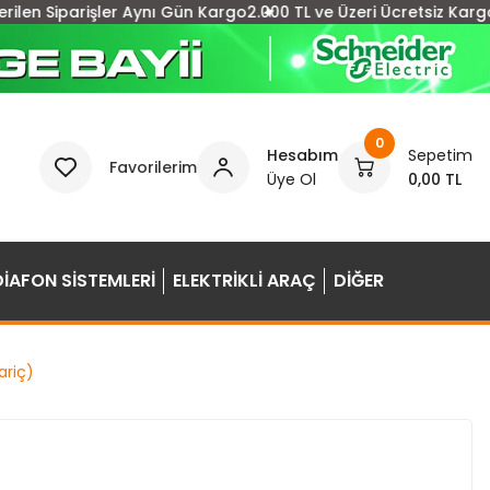
parişler Aynı Gün Kargo
2.000 TL ve Üzeri Ücretsiz Kargo
15:00'a
0
Hesabım
Sepetim
Favorilerim
Üye Ol
0,00 TL
DİAFON SİSTEMLERİ
ELEKTRİKLİ ARAÇ
DİĞER
riç)