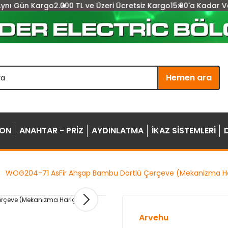
n Kargo
2.000 TL ve Üzeri Ücretsiz Kargo
15:00'a Kadar Verilen Si
Hemen ara
YON
ANAHTAR - PRİZ
AYDINLATMA
İKAZ SİSTEMLERİ
WOG204-71 AsFir Ahşap Bambu Dörtlü Çerçeve (Mekanizma Ha
Arvehu