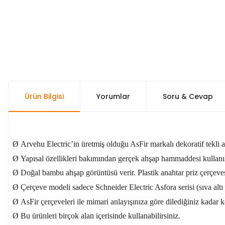
Ürün Bilgisi
Yorumlar
Soru & Cevap
Ø
Arvehu Electric’in üretmiş olduğu AsFir markalı dekoratif tekli 
Ø
Yapısal özellikleri bakımından gerçek ahşap hammaddesi kullanıla
Ø
Doğal bambu ahşap görüntüsü verir. Plastik anahtar priz çerçeves
Ø
Çerçeve modeli sadece Schneider Electric Asfora serisi (sıva alt
Ø
AsFir çerçeveleri ile mimari anlayışınıza göre dilediğiniz kad
Ø
Bu ürünleri birçok alan içerisinde kullanabilirsiniz.