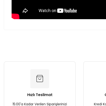
Bu ürünün fiyat bilgisi, resim, ürün açıklamalarında ve diğer k
Görüş ve önerileriniz için teşekkür ederiz.
Ürün resmi kalitesiz, bozuk veya görüntülenemiyor.
Ürün açıklamasında eksik bilgiler bulunuyor.
Ürün bilgilerinde hatalar bulunuyor.
Ürün fiyatı diğer sitelerden daha pahalı.
Bu ürüne benzer farklı alternatifler olmalı.
Hızlı Teslimat
15:00'a Kadar Verilen Siparişlerinizi
Kredi Ka