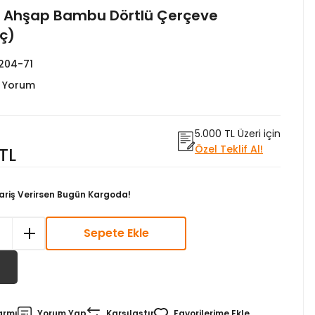
 Ahşap Bambu Dörtlü Çerçeve
ç)
04-71
0 Yorum
5.000 TL Üzeri için
Özel Teklif Al!
TL
ariş Verirsen Bugün Kargoda!
Sepete Ekle
armı
Yorum Yap
Karşılaştır