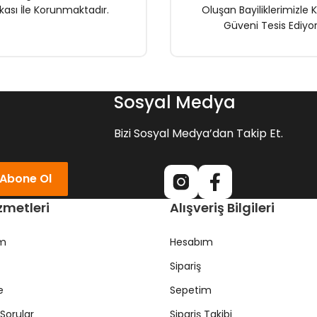
ikası İle Korunmaktadır.
Oluşan Bayiliklerimizle K
Güveni Tesis Ediyor
Gönder
Sosyal Medya
Bizi Sosyal Medya’dan Takip Et.
Abone Ol
zmetleri
Alışveriş Bilgileri
ım
Hesabım
Sipariş
e
Sepetim
Sorular
Sipariş Takibi