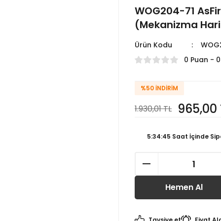
WOG204-71 AsFir
(Mekanizma Hari
Ürün Kodu
WOG2
0 Puan - 
%50
İNDIRIM
965,00 
1.930,01 TL
5:34:44
Saat İçinde Sip
Hemen Al
Tavsiye et
Fiyat Al