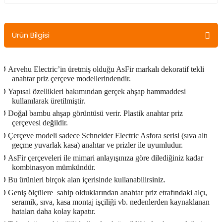
Ürün Bilgisi
Ø
Arvehu Electric’in üretmiş olduğu AsFir markalı dekoratif tekli
anahtar priz çerçeve modellerindendir.
Ø
Yapısal özellikleri bakımından gerçek ahşap hammaddesi
kullanılarak üretilmiştir.
Ø
Doğal bambu ahşap görüntüsü verir. Plastik anahtar priz
çerçevesi değildir.
Ø
Çerçeve modeli sadece Schneider Electric Asfora serisi (sıva altı
geçme yuvarlak kasa) anahtar ve prizler ile uyumludur.
Ø
AsFir çerçeveleri ile mimari anlayışınıza göre dilediğiniz kadar
kombinasyon mümkündür.
Ø
Bu ürünleri birçok alan içerisinde kullanabilirsiniz.
Ø
Geniş ölçülere
sahip olduklarından anahtar priz etrafındaki alçı,
seramik, sıva, kasa montaj işçiliği vb. nedenlerden kaynaklanan
hataları daha kolay kapatır.