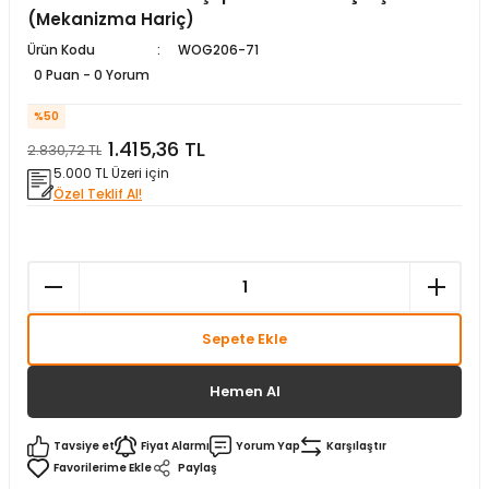
(Mekanizma Hariç)
matürler
Kolonlar
Papuçları
Mat Siyah
Ürün Kodu
WOG206-71
0 Puan - 0 Yorum
 İşitsel İkaz Lambalar
lzemeleri
Onyx
%50
Parlak Beyaz
1.415,36 TL
2.830,72 TL
5.000 TL Üzeri için
rjili İkaz Lambaları
Parlak Gümüş
Özel Teklif Al!
rı
Parlak Siyah
baları
Şampanya
Sepete Ekle
Hemen Al
Tavsiye et
Fiyat Alarmı
Yorum Yap
Karşılaştır
Paylaş