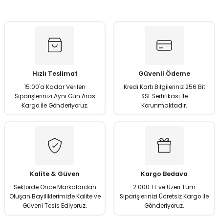
konularda yetersiz gördüğünüz noktaları öneri formunu
kullanarak tarafımıza iletebilirsiniz.
Görüş ve önerileriniz için teşekkür ederiz.
Ürün resmi kalitesiz, bozuk veya görüntülenemiyor.
Ürün açıklamasında eksik bilgiler bulunuyor.
Hızlı Teslimat
Güvenli Ödeme
Ürün bilgilerinde hatalar bulunuyor.
15:00'a Kadar Verilen
Kredi Kartı Bilgileriniz 256 Bit
Ürün fiyatı diğer sitelerden daha pahalı.
Siparişlerinizi Aynı Gün Aras
SSL Sertifikası İle
Kargo İle Gönderiyoruz.
Korunmaktadır.
Bu ürüne benzer farklı alternatifler olmalı.
Gönder
Kalite & Güven
Kargo Bedava
Sektörde Önce Markalardan
2.000 TL ve Üzeri Tüm
Oluşan Bayiliklerimizle Kalite ve
Siparişlerinizi Ücretsiz Kargo İle
Güveni Tesis Ediyoruz.
Gönderiyoruz.