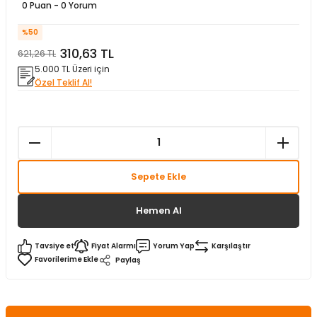
0 Puan - 0 Yorum
matürler
Kolonlar
Papuçları
Mat Siyah
%50
310,63 TL
 İşitsel İkaz Lambalar
lzemeleri
Onyx
621,26 TL
5.000 TL Üzeri için
Özel Teklif Al!
Parlak Beyaz
rjili İkaz Lambaları
Parlak Gümüş
rı
Parlak Siyah
Sepete Ekle
baları
Şampanya
Hemen Al
Tavsiye et
Fiyat Alarmı
Yorum Yap
Karşılaştır
Paylaş