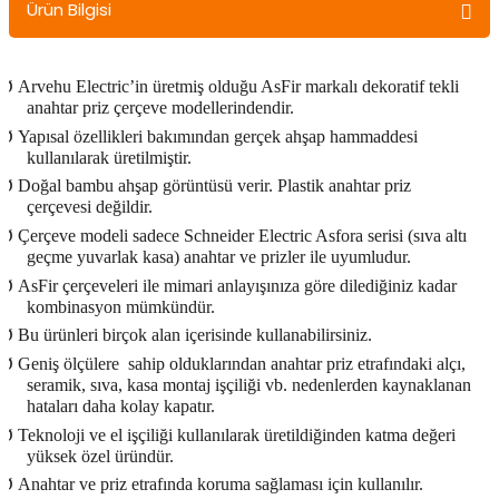
Ürün Bilgisi
Ø
Arvehu Electric’in üretmiş olduğu AsFir markalı dekoratif tekli
anahtar priz çerçeve modellerindendir.
Ø
Yapısal özellikleri bakımından gerçek ahşap hammaddesi
kullanılarak üretilmiştir.
Ø
Doğal bambu ahşap görüntüsü verir. Plastik anahtar priz
çerçevesi değildir.
Ø
Çerçeve modeli sadece Schneider Electric Asfora serisi (sıva altı
geçme yuvarlak kasa) anahtar ve prizler ile uyumludur.
Ø
AsFir çerçeveleri ile mimari anlayışınıza göre dilediğiniz kadar
kombinasyon mümkündür.
Ø
Bu ürünleri birçok alan içerisinde kullanabilirsiniz.
Ø
Geniş ölçülere
sahip olduklarından anahtar priz etrafındaki alçı,
seramik, sıva, kasa montaj işçiliği vb. nedenlerden kaynaklanan
hataları daha kolay kapatır.
Ø
Teknoloji ve el işçiliği kullanılarak üretildiğinden katma değeri
yüksek özel üründür.
Ø
Anahtar ve priz etrafında koruma sağlaması için kullanılır.