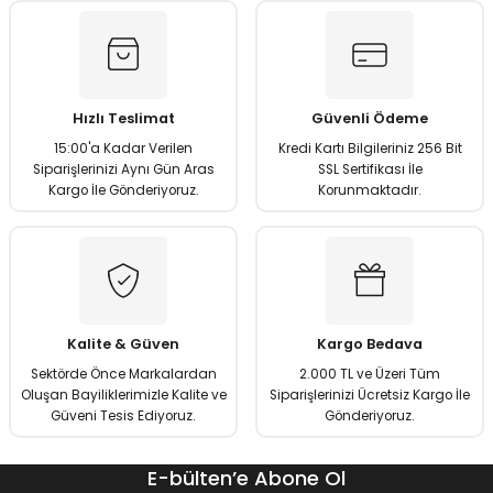
Görüş ve önerileriniz için teşekkür ederiz.
Ürün resmi kalitesiz, bozuk veya görüntülenemiyor.
Ürün açıklamasında eksik bilgiler bulunuyor.
Hızlı Teslimat
Güvenli Ödeme
Ürün bilgilerinde hatalar bulunuyor.
15:00'a Kadar Verilen
Kredi Kartı Bilgileriniz 256 Bit
Ürün fiyatı diğer sitelerden daha pahalı.
Siparişlerinizi Aynı Gün Aras
SSL Sertifikası İle
Kargo İle Gönderiyoruz.
Korunmaktadır.
Bu ürüne benzer farklı alternatifler olmalı.
Gönder
Kalite & Güven
Kargo Bedava
Sektörde Önce Markalardan
2.000 TL ve Üzeri Tüm
Oluşan Bayiliklerimizle Kalite ve
Siparişlerinizi Ücretsiz Kargo İle
Güveni Tesis Ediyoruz.
Gönderiyoruz.
E-bülten’e Abone Ol