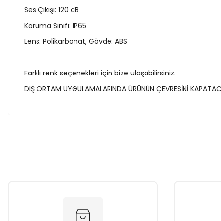
Ses Çıkışı: 120 dB
Koruma Sınıfı: IP65
Lens: Polikarbonat, Gövde: ABS
Farklı renk seçenekleri için bize ulaşabilirsiniz.
DIŞ ORTAM UYGULAMALARINDA ÜRÜNÜN ÇEVRESİNİ KAPATACAK
Bu ürünün fiyat bilgisi, resim, ürün açıklamalarında ve diğer k
Görüş ve önerileriniz için teşekkür ederiz.
Ürün resmi kalitesiz, bozuk veya görüntülenemiyor.
Ürün açıklamasında eksik bilgiler bulunuyor.
Ürün bilgilerinde hatalar bulunuyor.
Ürün fiyatı diğer sitelerden daha pahalı.