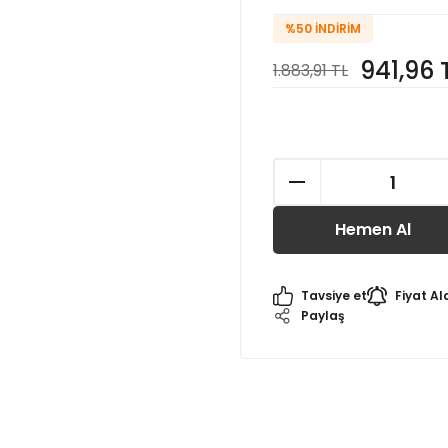
%50
İNDIRIM
941,96 
1.883,91 TL
Hemen Al
Tavsiye et
Fiyat Al
Paylaş