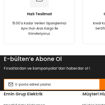
Bu ürüne benzer farklı alternatifler olmalı.
Hızlı Teslimat
15:00'a Kadar Verilen Siparişlerinizi
Kredi Ka
Aynı Gün Aras Kargo İle
Sertif
Gönderiyoruz.
E-bülten’e Abone Ol
Fırsatlardan ve kampanyalar’dan haberdar ol !
Emin Grup Elektrik
Müşteri Hi