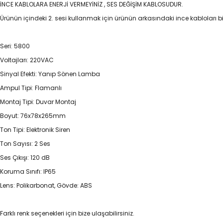
İNCE KABLOLARA ENERJİ VERMEYİNİZ , SES DEĞİŞİM KABLOSUDUR.
Ürünün içindeki 2. sesi kullanmak için ürünün arkasındaki ince kabloları bi
Seri: 5800
Voltajları: 220VAC
Sinyal Efekti: Yanıp Sönen Lamba
Ampul Tipi: Flamanlı
Montaj Tipi: Duvar Montaj
Boyut: 76x78x265mm
Ton Tipi: Elektronik Siren
Ton Sayısı: 2 Ses
Ses Çıkışı: 120 dB
Koruma Sınıfı: IP65
Lens: Polikarbonat, Gövde: ABS
Farklı renk seçenekleri için bize ulaşabilirsiniz.