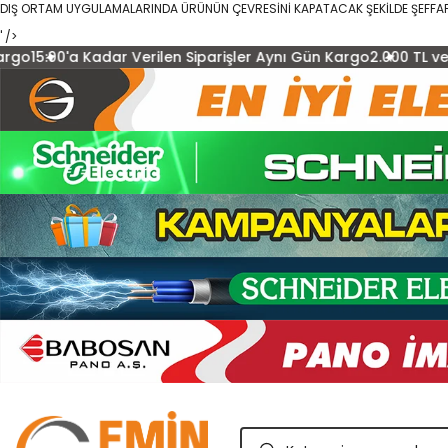
DIŞ ORTAM UYGULAMALARINDA ÜRÜNÜN ÇEVRESİNİ KAPATACAK ŞEKİLDE ŞEFFAF 
' />
dar Verilen Siparişler Aynı Gün Kargo
2.000 TL ve Üzeri Ücretsiz