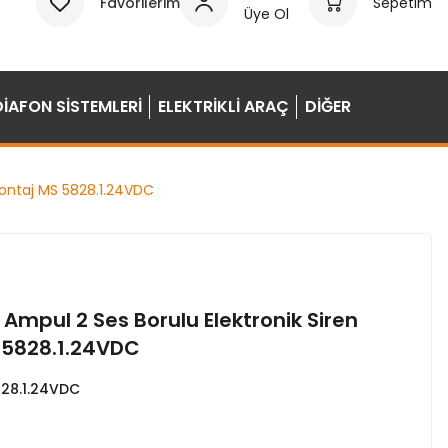
Favorilerim
Sepetim
Üye Ol
DİAFON SİSTEMLERİ
ELEKTRİKLİ ARAÇ
DİĞER
Montaj MS 5828.1.24VDC
Ampul 2 Ses Borulu Elektronik Siren
 5828.1.24VDC
28.1.24VDC