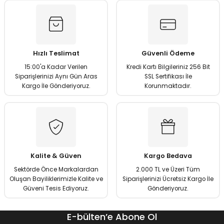
matürler
Kolonlar
Papuçları
Mat Siyah
 İşitsel İkaz Lambalar
lzemeleri
Onyx
Hızlı Teslimat
Güvenli Ödeme
Parlak Beyaz
15:00'a Kadar Verilen
Kredi Kartı Bilgileriniz 256 Bit
Siparişlerinizi Aynı Gün Aras
SSL Sertifikası İle
rjili İkaz Lambaları
Parlak Gümüş
Kargo İle Gönderiyoruz.
Korunmaktadır.
rı
Parlak Siyah
baları
Şampanya
Kalite & Güven
Kargo Bedava
Sektörde Önce Markalardan
2.000 TL ve Üzeri Tüm
Oluşan Bayiliklerimizle Kalite ve
Siparişlerinizi Ücretsiz Kargo İle
Güveni Tesis Ediyoruz.
Gönderiyoruz.
E-bülten’e Abone Ol