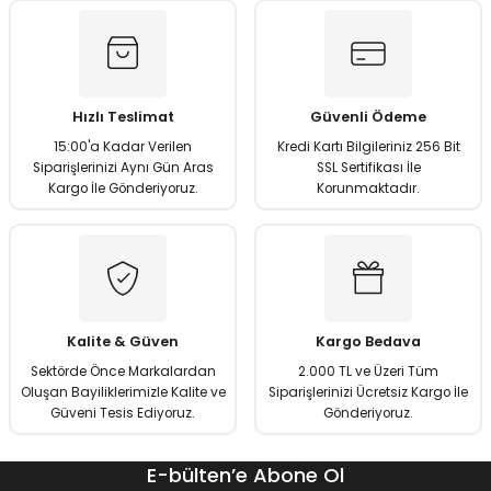
matürler
Kolonlar
Papuçları
Mat Siyah
 İşitsel İkaz Lambalar
lzemeleri
Onyx
Hızlı Teslimat
Güvenli Ödeme
Parlak Beyaz
15:00'a Kadar Verilen
Kredi Kartı Bilgileriniz 256 Bit
Siparişlerinizi Aynı Gün Aras
SSL Sertifikası İle
rjili İkaz Lambaları
Parlak Gümüş
Kargo İle Gönderiyoruz.
Korunmaktadır.
rı
Parlak Siyah
baları
Şampanya
Kalite & Güven
Kargo Bedava
Sektörde Önce Markalardan
2.000 TL ve Üzeri Tüm
Oluşan Bayiliklerimizle Kalite ve
Siparişlerinizi Ücretsiz Kargo İle
Güveni Tesis Ediyoruz.
Gönderiyoruz.
E-bülten’e Abone Ol